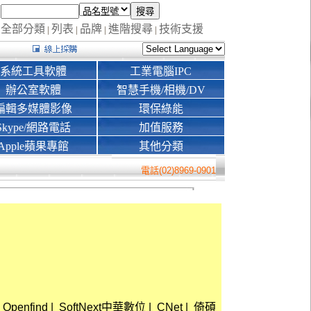
全部分類
列表
品牌
進階搜尋
技術支援
|
|
|
|
系統工具軟體
工業電腦IPC
辦公室軟體
智慧手機/相機/DV
編輯多媒體影像
環保綠能
Skype/網路電話
加值服務
Apple蘋果專館
其他分類
電話(02)8969-0901
Openfind
|
SoftNext中華數位
|
CNet
|
倚碩