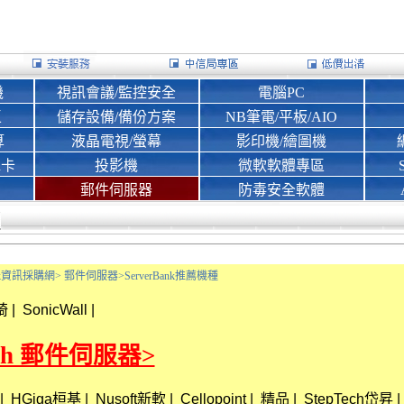
機
視訊會議/監控安全
電腦PC
區
儲存設備/備份方案
NB筆電/平板/AIO
算
液晶電視/螢幕
影印機/繪圖機
d卡
投影機
微軟軟體專區
郵件伺服器
防毒安全軟體
Bank資訊採購網>
郵件伺服器>
ServerBank推薦機種
琦
|
SonicWall
|
ech 郵件伺服器>
|
HGiga桓基
|
Nusoft新軟
|
Cellopoint
|
精品
|
StepTech岱昇
|