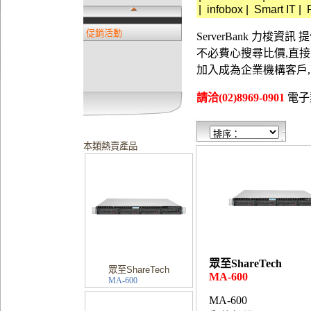
|
infobox
|
Smart IT
|
促銷活動
ServerBank 力梭
不必費心搜尋比價,直
加入成為企業機構客戶
請洽(02)8969-0901
電子郵件
本類熱賣產品
眾至ShareTech
眾至ShareTech
MA-600
MA-600
MA-600