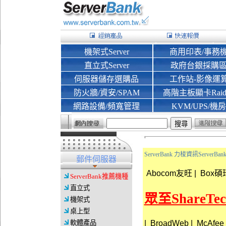
機架式Server
商用印表/事務
直立式Server
政府台銀採購
伺服器儲存選購品
工作站-影像運
防火牆/資安/SPAM
高階主板顯卡Rai
網路設備/頻寬管理
KVM/UPS/機房
ServerBank 力梭資訊Server
郵件伺服器
Abocom友旺
|
Box碩
ServerBank推薦機種
直立式
眾至ShareT
機架式
桌上型
|
BroadWeb
|
McAfee
軟體產品