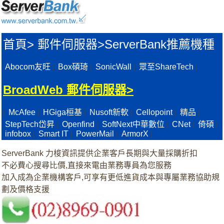
首頁
>
郵件伺服器>
ServerBank推薦機種
Abocom友旺
Box碩琦
SonicWall
眾至ShareTech
|
|
|
|
BroadWeb 郵件伺服器>
McAfee
HGiga桓基
Nusoft新軟
Cellopoint
精品
|
|
|
|
|
|
StepTech岱昇
Openfind
SoftNext中華數位
CNet
倚碩
|
|
|
|
|
infobox
Smart IT
PowerMail
ArmorX
|
|
|
|
ServerBank 力梭資訊提供企業客戶長期與大量採購折扣
不必費心搜尋比價,直接來電由業務專員為您服務
加入成為企業機構客戶,可享有更低進貨成本與專屬業務協助規
劃及價格支援