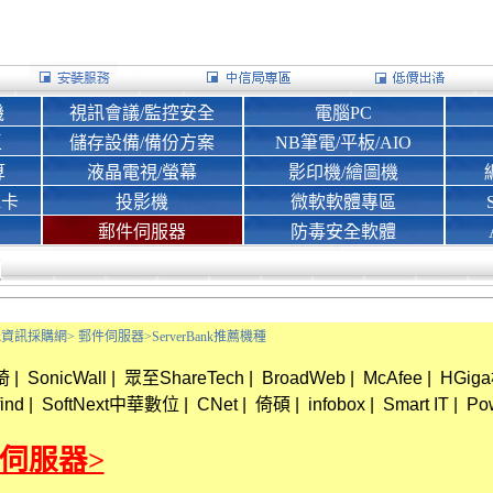
機
視訊會議/監控安全
電腦PC
區
儲存設備/備份方案
NB筆電/平板/AIO
算
液晶電視/螢幕
影印機/繪圖機
d卡
投影機
微軟軟體專區
郵件伺服器
防毒安全軟體
Bank資訊採購網>
郵件伺服器>
ServerBank推薦機種
琦
|
SonicWall
|
眾至ShareTech
|
BroadWeb
|
McAfee
|
HGig
ind
|
SoftNext中華數位
|
CNet
|
倚碩
|
infobox
|
Smart IT
|
Po
件伺服器>