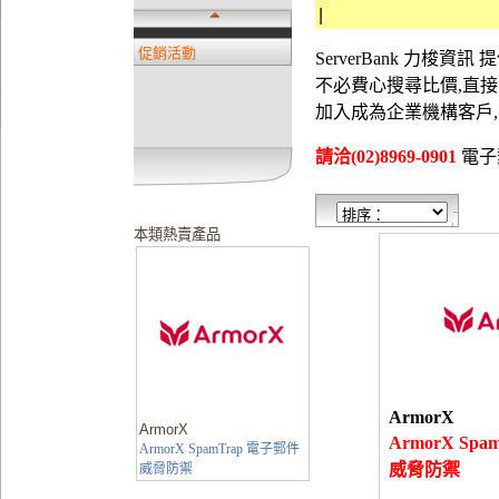
|
促銷活動
ServerBank 力梭
不必費心搜尋比價,直
加入成為企業機構客戶
請洽(02)8969-0901
電子郵件
本類熱賣產品
ArmorX
ArmorX
ArmorX Sp
ArmorX SpamTrap 電子郵件
威脅防禦
威脅防禦