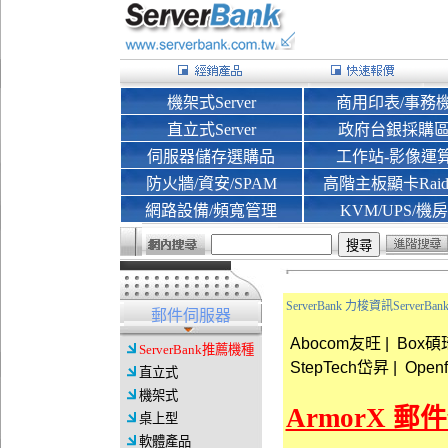
機架式Server
商用印表/事務
直立式Server
政府台銀採購
伺服器儲存選購品
工作站-影像運
防火牆/資安/SPAM
高階主板顯卡Rai
網路設備/頻寬管理
KVM/UPS/機房
ServerBank 力梭資訊Server
郵件伺服器
Abocom友旺
|
Box碩
ServerBank推薦機種
StepTech岱昇
|
Openf
直立式
機架式
ArmorX 郵
桌上型
軟體產品