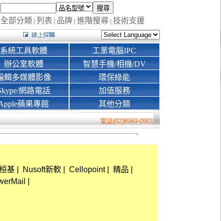
全部分類
列表
品牌
進階搜尋
技術支援
|
|
|
|
系統工具軟體
工業電腦IPC
辦公室軟體
智慧手機/相機/DV
編輯多媒體影像
環保綠能
Skype/網路電話
加值服務
Apple蘋果專館
其他分類
電話(02)8969-0901
a桓基
|
Nusoft新軟
|
Cellopoint
|
精品
|
werMail
|