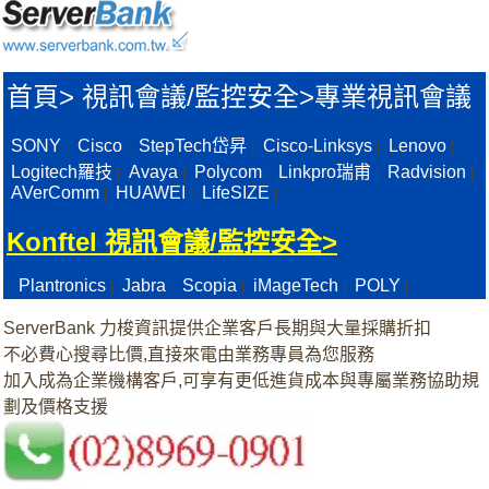
首頁
>
視訊會議/監控安全>
專業視訊會議
SONY
Cisco
StepTech岱昇
Cisco-Linksys
Lenovo
|
|
|
|
|
Logitech羅技
Avaya
Polycom
Linkpro瑞甫
Radvision
|
|
|
|
|
AVerComm
HUAWEI
LifeSIZE
|
|
|
Konftel 視訊會議/監控安全>
Plantronics
Jabra
Scopia
iMageTech
POLY
|
|
|
|
|
|
ServerBank 力梭資訊提供企業客戶長期與大量採購折扣
不必費心搜尋比價,直接來電由業務專員為您服務
加入成為企業機構客戶,可享有更低進貨成本與專屬業務協助規
劃及價格支援