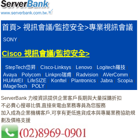
首頁
>
視訊會議/監控安全>
專業視訊會議
SONY
|
Cisco 視訊會議/監控安全>
StepTech岱昇
Cisco-Linksys
Lenovo
Logitech羅技
|
|
|
|
|
Avaya
Polycom
Linkpro瑞甫
Radvision
AVerComm
|
|
|
|
|
HUAWEI
LifeSIZE
Konftel
Plantronics
Jabra
Scopia
|
|
|
|
|
|
iMageTech
POLY
|
|
ServerBank 力梭資訊提供企業客戶長期與大量採購折扣
不必費心搜尋比價,直接來電由業務專員為您服務
加入成為企業機構客戶,可享有更低進貨成本與專屬業務協助規
劃及價格支援