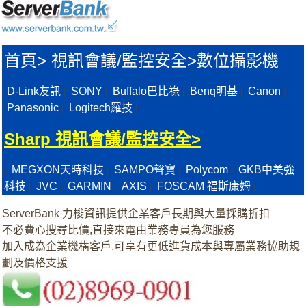
首頁
>
視訊會議/監控安全>
數位攝影機
D-Link友訊
SONY
Buffalo巴比祿
Benq明基
Canon
|
|
|
|
|
Panasonic
Logitech羅技
|
|
Sharp 視訊會議/監控安全>
MEGXON天時科技
SAMPO聲寶
Polycom
GKB中美強
|
|
|
|
科技
JVC
GARMIN
AXIS
FOSCAM 福斯康姆
|
|
|
|
|
ServerBank 力梭資訊提供企業客戶長期與大量採購折扣
不必費心搜尋比價,直接來電由業務專員為您服務
加入成為企業機構客戶,可享有更低進貨成本與專屬業務協助規
劃及價格支援