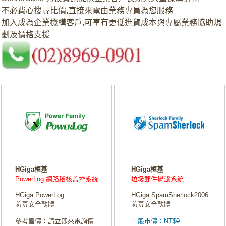
不必費心搜尋比價,直接來電由業務專員為您服務
加入成為企業機構客戶,可享有更低進貨成本與專屬業務協助規
劃及價格支援
HGiga桓基
HGiga桓基
PowerLog 網路稽核監控系統
垃圾郵件過濾系統
HGiga PowerLog
HGiga SpamSherlock2006
防毒安全軟體
防毒安全軟體
參考售價：請立即來電詢價
一般市價：NT$
0