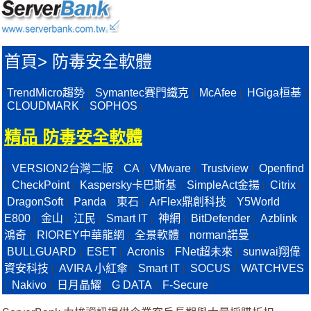
首頁
>
防毒安全軟體
TrendMicro趨勢
Symantec賽門鐵克
McAfee
HGiga桓基
|
|
|
|
CLOUDMARK
SOPHOS
|
|
精品 防毒安全軟體
VERSION2台灣二版
CA
VMware
Trustview
Openfind
|
|
|
|
|
CheckPoint
Kaspersky卡巴斯基
SimpleAct金揚
Citrix
|
|
|
|
|
DragonSoft
Panda
東石
ArFlex鼎創科技
Y5World
|
|
|
|
E800
金山
江民
Smart IT
神網
BitDefender
Azblink
|
|
|
|
|
|
鴻奇
RIOREY中華龍網
全景軟體
norman諾曼
|
|
|
|
BULLGUARD
ESET
Acronis
FNet超未來
sunwai翔偉
|
|
|
|
資安科技
AVIRA 小紅傘
Smart IT
SOCUS
WATCHVES
|
|
|
|
Nakivo
日月晶耀
G DATA
F-Secure
|
|
|
|
|