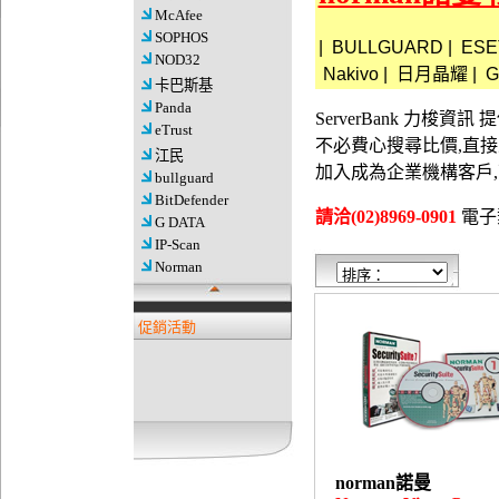
McAfee
SOPHOS
|
BULLGUARD
|
ESE
NOD32
Nakivo
|
日月晶耀
|
G
卡巴斯基
Panda
ServerBank 力梭
eTrust
不必費心搜尋比價,直
江民
加入成為企業機構客戶
bullguard
BitDefender
請洽(02)8969-0901
電子郵件
G DATA
IP-Scan
Norman
促銷活動
norman諾曼