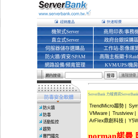
機架式Server
商用印表/事務
直立式Server
政府台銀採購
伺服器儲存選購品
工作站-影像運
防火牆/資安/SPAM
高階主板顯卡Rai
網路設備/頻寬管理
KVM/UPS/機房
ServerBank 力梭資訊Server
防毒安全軟體
TrendMicro趨勢
|
Sy
防火牆
VMware
|
Trustview
|
防毒
ArFlex鼎創科技
|
Y5W
活動監控
趨勢
norman諾
賽門鐵克