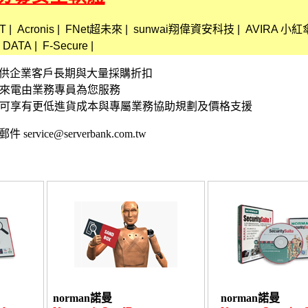
T
|
Acronis
|
FNet超未來
|
sunwai翔偉資安科技
|
AVIRA 小紅
 DATA
|
F-Secure
|
資訊 提供企業客戶長期與大量採購折扣
接來電由業務專員為您服務
,可享有更低進貨成本與專屬業務協助規劃及價格支援
 service@serverbank.com.tw
norman諾曼
norman諾曼