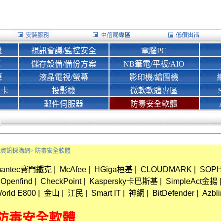
機
視訊會議/監控安全
電腦PC
區
儲存設備/備份方案
NB筆電/平板/AIO
算
液晶電視/螢幕
影印機/繪圖機
d卡
投影機
微軟軟體專區
郵件伺服器
防毒安全軟體
Bank資訊採購網>
防毒安全軟體
mantec賽門鐵克
|
McAfee
|
HGiga桓基
|
CLOUDMARK
|
SOP
Openfind
|
CheckPoint
|
Kaspersky卡巴斯基
|
SimpleAct金揚
orld E800
|
金山
|
江民
|
Smart IT
|
神網
|
BitDefender
|
Azbl
曼 防毒安全軟體