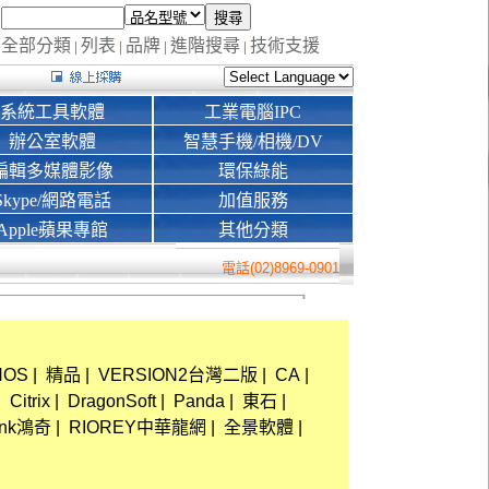
全部分類
列表
品牌
進階搜尋
技術支援
|
|
|
|
系統工具軟體
工業電腦IPC
辦公室軟體
智慧手機/相機/DV
編輯多媒體影像
環保綠能
Skype/網路電話
加值服務
Apple蘋果專館
其他分類
電話(02)8969-0901
HOS
|
精品
|
VERSION2台灣二版
|
CA
|
|
Citrix
|
DragonSoft
|
Panda
|
東石
|
ink鴻奇
|
RIOREY中華龍網
|
全景軟體
|