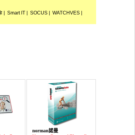
傘
|
Smart IT
|
SOCUS
|
WATCHVES
|
norman諾曼