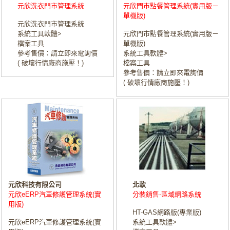
元欣洗衣門市管理系統
元欣門市點餐管理系統(實用版－
單機版)
元欣洗衣門市管理系統
系統工具軟體>
元欣門市點餐管理系統(實用版－
檔案工具
單機版)
參考售價：請立即來電詢價
系統工具軟體>
( 破壞行情廠商施壓！)
檔案工具
參考售價：請立即來電詢價
( 破壞行情廠商施壓！)
元欣科技有限公司
北軟
元欣eERP汽車修護管理系統(實
分裝銷售-區域網路系統
用版)
HT-GAS網路版(專業版)
元欣eERP汽車修護管理系統(實
系統工具軟體>