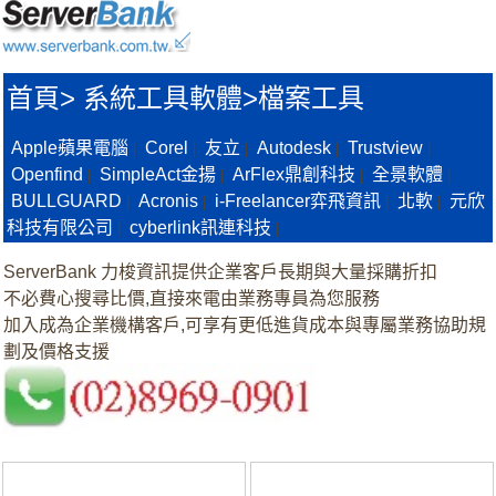
首頁
>
系統工具軟體>
檔案工具
Apple蘋果電腦
Corel
友立
Autodesk
Trustview
|
|
|
|
|
Openfind
SimpleAct金揚
ArFlex鼎創科技
全景軟體
|
|
|
|
BULLGUARD
Acronis
i-Freelancer弈飛資訊
北軟
元欣
|
|
|
|
科技有限公司
cyberlink訊連科技
|
|
ServerBank 力梭資訊提供企業客戶長期與大量採購折扣
不必費心搜尋比價,直接來電由業務專員為您服務
加入成為企業機構客戶,可享有更低進貨成本與專屬業務協助規
劃及價格支援