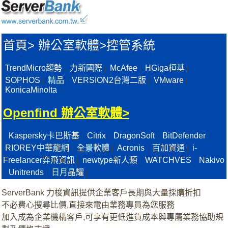
首頁
>
辦公室軟體>
控管系統
TrendMicro趨勢
力新國際
McAfee
HGiga桓基
|
|
|
|
SOPHOS
精品
VERSION2台灣二版
VMware
|
|
|
|
KonicaMinolta
|
Openfind 辦公室軟體>
Kaspersky卡巴斯基
Citrix
DragonSoft
BitDefender
|
|
|
|
|
RIOREY中華龍網
全景軟體
Acronis
百加資通
i-
|
|
|
|
Freelancer弈飛資訊
newtype新人類
WATCHVES
Nakivo
|
|
|
Unitrends
日月晶耀
|
|
|
ServerBank 力梭資訊提供企業客戶長期與大量採購折扣
不必費心搜尋比價,直接來電由業務專員為您服務
加入成為企業機構客戶,可享有更低進貨成本與專屬業務協助規