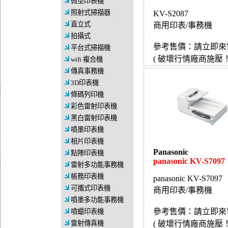
微型印表機
照射式掃描器
KV-S2087
直立式
商用印表/事務機
拍攝式
參考售價：請立即來
平台式掃描機
( 破壞行情廠商施壓！
wifi 複合機
傳真事務機
3D印表機
條碼列印機
彩色雷射印表機
黑白雷射印表機
噴墨印表機
相片印表機
Panasonic
點陣印表機
panasonic KV-S7097
雷射多功能事務機
帳務印表機
panasonic KV-S7097
可攜式印表機
商用印表/事務機
噴墨多功能事務機
參考售價：請立即來
噴蠟印表機
雷射傳真機
( 破壞行情廠商施壓！