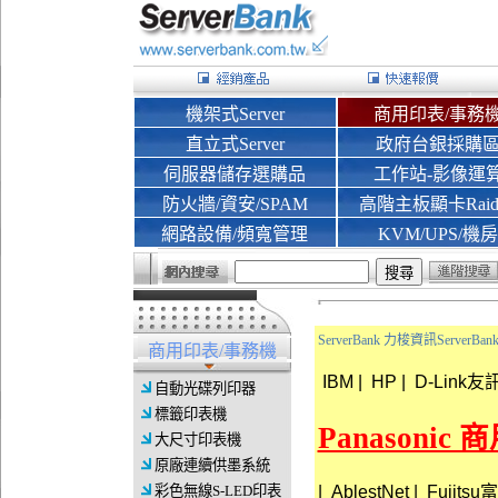
機架式Server
商用印表/事務
直立式Server
政府台銀採購
伺服器儲存選購品
工作站-影像運
防火牆/資安/SPAM
高階主板顯卡Rai
網路設備/頻寬管理
KVM/UPS/機房
ServerBank 力梭資訊Server
商用印表/事務機
IBM
|
HP
|
D-Link友
自動光碟列印器
標籤印表機
Panasonic
大尺寸印表機
原廠連續供墨系統
|
AblestNet
|
Fujits
彩色無線S-LED印表