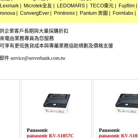
Lexmark
|
Microtek全友
|
LEDOMARS
|
TECO東元
|
Fujifilm
|
ronova
|
ConvergEver
|
Printronix
|
Pantum 奔圖
|
Formlabs
|
資訊 提供企業客戶長期與大量採購折扣
接來電由業務專員為您服務
,可享有更低進貨成本與專屬業務協助規劃及價格支援
 service@serverbank.com.tw
Panasonic
Panasonic
panasonic KV-S1057C
panasonic KV-S1