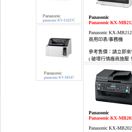
Panasonic
Panasonic
panasonic KV-S1027C
Panasonic KX-MB2
Panasonic KX-MB21
商用印表/事務機
參考售價：請立即來
( 破壞行情廠商施壓！
Panasonic
panasonic KV-S8147
Panasonic
Panasonic KX-MB2
Panasonic KX-MB20