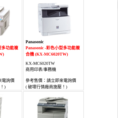
Panasonic
白小型多功能複
Panasonic -彩色小型多功能複
W)
合機 (KX-MC6020TW)
KX-MC6020TW
商用印表/事務機
來電詢價
參考售價：請立即來電詢價
！)
( 破壞行情廠商施壓！)