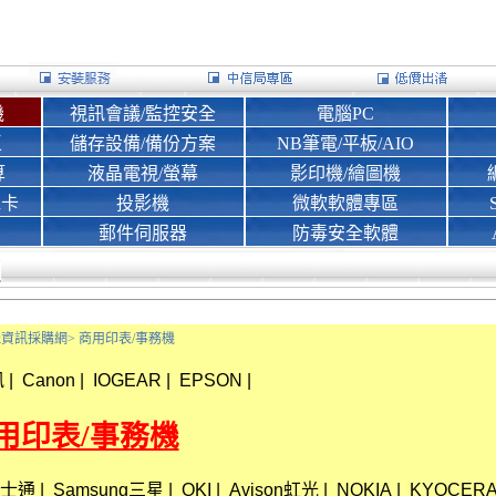
機
視訊會議/監控安全
電腦PC
區
儲存設備/備份方案
NB筆電/平板/AIO
算
液晶電視/螢幕
影印機/繪圖機
d卡
投影機
微軟軟體專區
郵件伺服器
防毒安全軟體
Bank資訊採購網>
商用印表/事務機
訊
|
Canon
|
IOGEAR
|
EPSON
|
 商用印表/事務機
u富士通
|
Samsung三星
|
OKI
|
Avison虹光
|
NOKIA
|
KYOCE