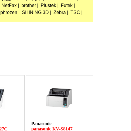
NetFax
|
brother
|
Plustek
|
Futek
|
phrozen
|
SHINING 3D
|
Zebra
|
TSC
|
Panasonic
027C
panasonic KV-S8147