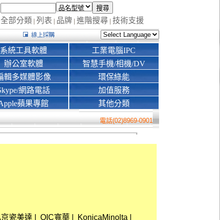
全部分類
列表
品牌
進階搜尋
技術支援
|
|
|
|
系統工具軟體
工業電腦IPC
辦公室軟體
智慧手機/相機/DV
編輯多媒體影像
環保綠能
Skype/網路電話
加值服務
Apple蘋果專館
其他分類
電話(02)8969-0901
RA京瓷美達
|
QIC寬華
|
KonicaMinolta
|