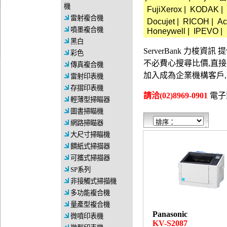
機
FujiXerox
|
KODAK
|
雷射複合機
Docujet
|
RICOH
|
Ac
噴墨複合機
Honeywell
|
IPEVO
|
黑白
ServerBank 力梭
彩色
不必費心搜尋比價,直
傳真複合機
加入成為企業機構客戶
雷射印表機
存摺印表機
請洽(02)8969-0901
電子郵件
輕薄型掃瞄器
圖書掃瞄機
網路掃瞄器
大尺寸掃瞄機
饋紙式掃描器
可攜式掃描器
SP系列
非接觸式掃描機
多功能複合機
量產型複合機
Panasonic
微噴印表機
KV-S2087