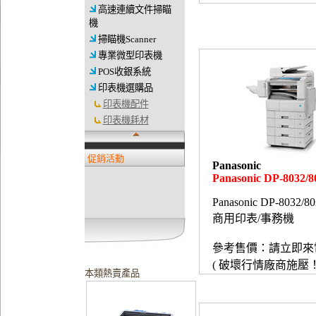
高速連續文件掃瞄
機
掃瞄機Scanner
專業微型印表機
POS收銀系統
印表機選購品
印表機配件
印表機耗材
促銷活動
Panasonic
Panasonic DP-8032/8
Panasonic DP-8032/80
商用印表/事務機
參考售價：請立即來
( 破壞行情廠商施壓！
本類熱賣產品