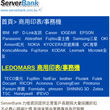
首頁
>
商用印表/事務機
IBM
HP
D-Link友訊
Canon
IOGEAR
EPSON
|
|
|
|
|
|
Panasonic
AblestNet
Fujitsu富士通
Samsung三星
OKI
|
|
|
|
Avison虹光
NOKIA
KYOCERA京瓷美達
QIC寬華
|
|
|
|
|
KonicaMinolta
FujiXerox
KODAK
Lexmark
Microtek全
|
|
|
|
友
|
LEDOMARS 商用印表/事務機
TECO東元
Fujifilm
NetFax
brother
Plustek
Futek
|
|
|
|
|
|
|
Docujet
RICOH
Acronova
ConvergEver
Printronix
|
|
|
|
|
Pantum 奔圖
Formlabs
phrozen
SHINING 3D
Zebra
|
|
|
|
|
TSC
Honeywell
IPEVO
|
|
|
ServerBank 力梭資訊提供企業客戶長期與大量採購折扣
不必費心搜尋比價,直接來電由業務專員為您服務