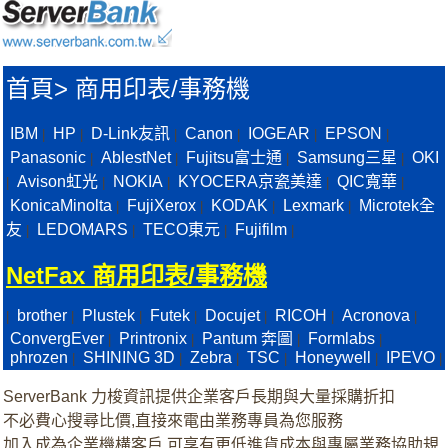
首頁
>
商用印表/事務機
IBM
HP
D-Link友訊
Canon
IOGEAR
EPSON
|
|
|
|
|
|
Panasonic
AblestNet
Fujitsu富士通
Samsung三星
OKI
|
|
|
|
Avison虹光
NOKIA
KYOCERA京瓷美達
QIC寬華
|
|
|
|
|
KonicaMinolta
FujiXerox
KODAK
Lexmark
Microtek全
|
|
|
|
友
LEDOMARS
TECO東元
Fujifilm
|
|
|
|
NetFax 商用印表/事務機
brother
Plustek
Futek
Docujet
RICOH
Acronova
|
|
|
|
|
|
|
ConvergEver
Printronix
Pantum 奔圖
Formlabs
|
|
|
|
phrozen
SHINING 3D
Zebra
TSC
Honeywell
IPEVO
|
|
|
|
|
|
ServerBank 力梭資訊提供企業客戶長期與大量採購折扣
不必費心搜尋比價,直接來電由業務專員為您服務
加入成為企業機構客戶,可享有更低進貨成本與專屬業務協助規