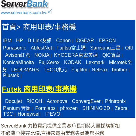
首頁
>
商用印表/事務機
IBM
HP
D-Link友訊
Canon
IOGEAR
EPSON
|
|
|
|
|
|
Panasonic
AblestNet
Fujitsu富士通
Samsung三星
OKI
|
|
|
|
Avison虹光
NOKIA
KYOCERA京瓷美達
QIC寬華
|
|
|
|
|
KonicaMinolta
FujiXerox
KODAK
Lexmark
Microtek全
|
|
|
|
友
LEDOMARS
TECO東元
Fujifilm
NetFax
brother
|
|
|
|
|
|
Plustek
|
Futek 商用印表/事務機
Docujet
RICOH
Acronova
ConvergEver
Printronix
|
|
|
|
|
|
Pantum 奔圖
Formlabs
phrozen
SHINING 3D
Zebra
|
|
|
|
|
TSC
Honeywell
IPEVO
|
|
|
ServerBank 力梭資訊提供企業客戶長期與大量採購折扣
不必費心搜尋比價,直接來電由業務專員為您服務