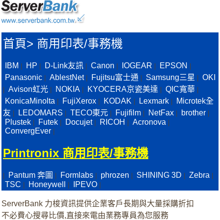
首頁
>
商用印表/事務機
IBM
HP
D-Link友訊
Canon
IOGEAR
EPSON
|
|
|
|
|
|
Panasonic
AblestNet
Fujitsu富士通
Samsung三星
OKI
|
|
|
|
Avison虹光
NOKIA
KYOCERA京瓷美達
QIC寬華
|
|
|
|
|
KonicaMinolta
FujiXerox
KODAK
Lexmark
Microtek全
|
|
|
|
友
LEDOMARS
TECO東元
Fujifilm
NetFax
brother
|
|
|
|
|
|
Plustek
Futek
Docujet
RICOH
Acronova
|
|
|
|
|
ConvergEver
|
Printronix 商用印表/事務機
Pantum 奔圖
Formlabs
phrozen
SHINING 3D
Zebra
|
|
|
|
|
|
TSC
Honeywell
IPEVO
|
|
|
ServerBank 力梭資訊提供企業客戶長期與大量採購折扣
不必費心搜尋比價,直接來電由業務專員為您服務