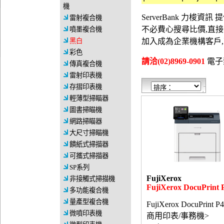
機
ServerBank 力梭
雷射複合機
不必費心搜尋比價,直
噴墨複合機
黑白
加入成為企業機構客戶
彩色
請洽(02)8969-0901
電子郵件
傳真複合機
雷射印表機
存摺印表機
輕薄型掃瞄器
圖書掃瞄機
網路掃瞄器
大尺寸掃瞄機
饋紙式掃描器
可攜式掃描器
SP系列
FujiXerox
非接觸式掃描機
FujiXerox DocuPrint 
多功能複合機
量產型複合機
FujiXerox DocuPrint P
微噴印表機
商用印表/事務機>