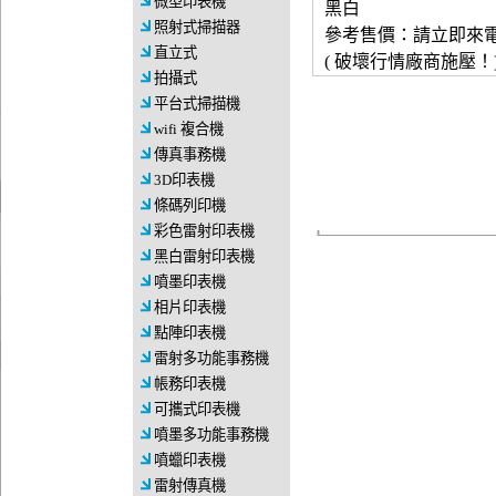
微型印表機
黑白
照射式掃描器
參考售價：請立即來
直立式
( 破壞行情廠商施壓！
拍攝式
平台式掃描機
wifi 複合機
傳真事務機
3D印表機
條碼列印機
彩色雷射印表機
黑白雷射印表機
噴墨印表機
相片印表機
點陣印表機
雷射多功能事務機
帳務印表機
可攜式印表機
噴墨多功能事務機
噴蠟印表機
雷射傳真機