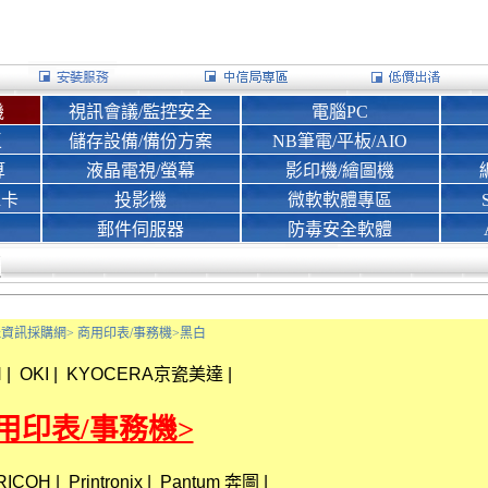
機
視訊會議/監控安全
電腦PC
區
儲存設備/備份方案
NB筆電/平板/AIO
算
液晶電視/螢幕
影印機/繪圖機
d卡
投影機
微軟軟體專區
郵件伺服器
防毒安全軟體
Bank資訊採購網>
商用印表/事務機>
黑白
N
|
OKI
|
KYOCERA京瓷美達
|
 商用印表/事務機>
RICOH
|
Printronix
|
Pantum 奔圖
|