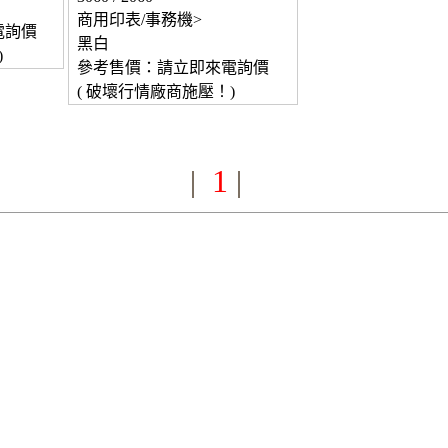
商用印表/事務機>
電詢價
黑白
)
參考售價：請立即來電詢價
( 破壞行情廠商施壓！)
1
|
|