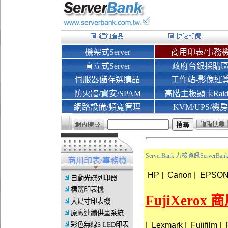
機架式Server
商用印表/事務
直立式Server
政府台銀採購
伺服器儲存選購品
工作站-影像運
防火牆/資安/SPAM
高階主板顯卡Rai
網路設備/頻寬管理
KVM/UPS/機房
ServerBank 力梭資訊Server
商用印表/事務機
HP
|
Canon
|
EPSO
自動光碟列印器
標籤印表機
FujiXerox
大尺寸印表機
原廠連續供墨系統
|
Lexmark
|
Fujifilm
|
彩色無線S-LED印表