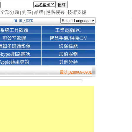
全部分類
列表
品牌
進階搜尋
技術支援
|
|
|
|
系統工具軟體
工業電腦IPC
辦公室軟體
智慧手機/相機/DV
編輯多媒體影像
環保綠能
Skype/網路電話
加值服務
Apple蘋果專館
其他分類
電話(02)8969-0901