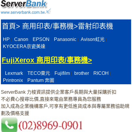
首頁
>
商用印表/事務機>
雷射印表機
HP
Canon
EPSON
Panasonic
Avison虹光
|
|
|
|
|
KYOCERA京瓷美達
|
FujiXerox 商用印表/事務機>
Lexmark
TECO東元
Fujifilm
brother
RICOH
|
|
|
|
|
|
Printronix
Pantum 奔圖
|
|
ServerBank 力梭資訊提供企業客戶長期與大量採購折扣
不必費心搜尋比價,直接來電由業務專員為您服務
加入成為企業機構客戶,可享有更低進貨成本與專屬業務協助規
劃及價格支援