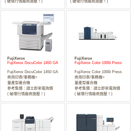
( 破壞行情廠商施壓！)
( 破壞行情廠商施壓！)
FujiXerox
FujiXerox
FujiXerox DocuColor 1450 GA
FujiXerox Color 1000i Press
FujiXerox DocuColor 1450 GA
FujiXerox Color 1000i Press
商用印表/事務機>
商用印表/事務機>
量產型複合機
量產型複合機
參考售價：請立即來電詢價
參考售價：請立即來電詢價
( 破壞行情廠商施壓！)
( 破壞行情廠商施壓！)