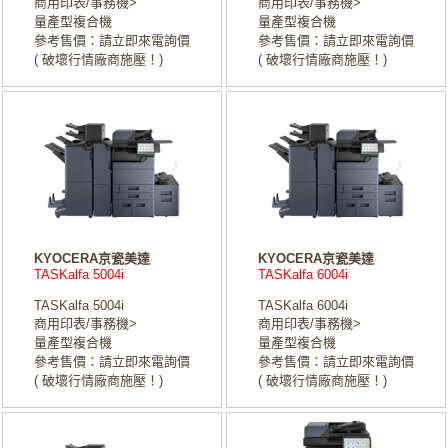
商用印表/事務機>
商用印表/事務機>
量產型複合機
量產型複合機
參考售價：請立即來電詢價
參考售價：請立即來電詢價
( 破壞行情廠商施壓！)
( 破壞行情廠商施壓！)
KYOCERA京瓷美達
KYOCERA京瓷美達
TASKalfa 5004i
TASKalfa 6004i
TASKalfa 5004i
TASKalfa 6004i
商用印表/事務機>
商用印表/事務機>
量產型複合機
量產型複合機
參考售價：請立即來電詢價
參考售價：請立即來電詢價
( 破壞行情廠商施壓！)
( 破壞行情廠商施壓！)