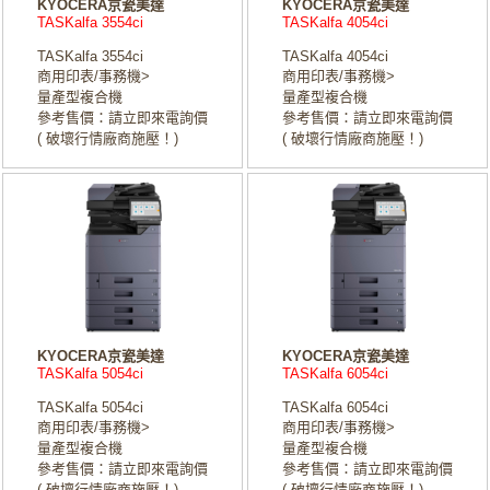
KYOCERA京瓷美達
KYOCERA京瓷美達
TASKalfa 3554ci
TASKalfa 4054ci
TASKalfa 3554ci
TASKalfa 4054ci
商用印表/事務機>
商用印表/事務機>
量產型複合機
量產型複合機
參考售價：請立即來電詢價
參考售價：請立即來電詢價
( 破壞行情廠商施壓！)
( 破壞行情廠商施壓！)
KYOCERA京瓷美達
KYOCERA京瓷美達
TASKalfa 5054ci
TASKalfa 6054ci
TASKalfa 5054ci
TASKalfa 6054ci
商用印表/事務機>
商用印表/事務機>
量產型複合機
量產型複合機
參考售價：請立即來電詢價
參考售價：請立即來電詢價
( 破壞行情廠商施壓！)
( 破壞行情廠商施壓！)