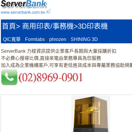
首頁
>
商用印表/事務機>
3D印表機
QIC寬華
Formlabs
phrozen
SHINING 3D
|
|
|
|
ServerBank 力梭資訊提供企業客戶長期與大量採購折扣
不必費心搜尋比價,直接來電由業務專員為您服務
加入成為企業機構客戶,可享有更低進貨成本與專屬業務協助規