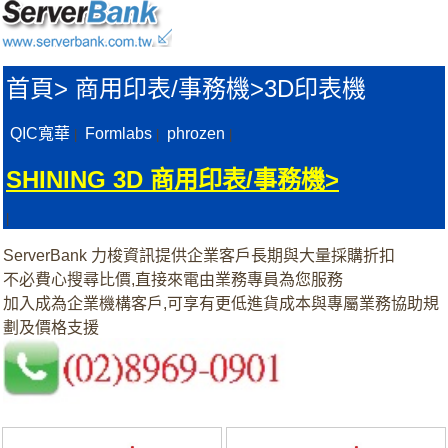
首頁
>
商用印表/事務機>
3D印表機
QIC寬華
Formlabs
phrozen
|
|
|
SHINING 3D 商用印表/事務機>
|
ServerBank 力梭資訊提供企業客戶長期與大量採購折扣
不必費心搜尋比價,直接來電由業務專員為您服務
加入成為企業機構客戶,可享有更低進貨成本與專屬業務協助規
劃及價格支援