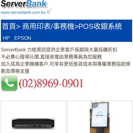
首頁
>
商用印表/事務機>
POS收銀系統
HP
EPSON
|
|
ServerBank 力梭資訊提供企業客戶長期與大量採購折扣
不必費心搜尋比價,直接來電由業務專員為您服務
加入成為企業機構客戶,可享有更低進貨成本與專屬業務協助規
劃及價格支援