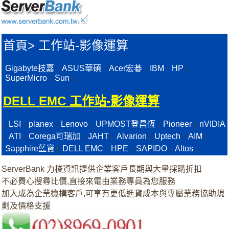
首頁
>
工作站-影像運算
Gigabyte技嘉
ASUS華碩
Acer宏碁
IBM
HP
|
|
|
|
|
SuperMicro
Sun
|
|
DELL EMC 工作站-影像運算
LSI
planex
Lenovo
UPMOST登昌恆
Pioneer
nVIDIA
|
|
|
|
|
|
ATI
Corega可瑞加
JAHT
Alvarion
Uptech
AIM
|
|
|
|
|
|
|
Sapphire藍寶
DELL EMC
HPE
SAPIDO
Altos
|
|
|
|
|
ServerBank 力梭資訊提供企業客戶長期與大量採購折扣
不必費心搜尋比價,直接來電由業務專員為您服務
加入成為企業機構客戶,可享有更低進貨成本與專屬業務協助規
劃及價格支援