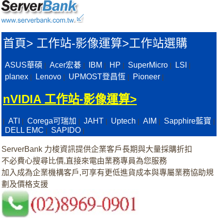
首頁
>
工作站-影像運算>
工作站選購
ASUS華碩
Acer宏碁
IBM
HP
SuperMicro
LSI
|
|
|
|
|
|
planex
Lenovo
UPMOST登昌恆
Pioneer
|
|
|
|
nVIDIA 工作站-影像運算>
ATI
Corega可瑞加
JAHT
Uptech
AIM
Sapphire藍寶
|
|
|
|
|
|
|
DELL EMC
SAPIDO
|
|
ServerBank 力梭資訊提供企業客戶長期與大量採購折扣
不必費心搜尋比價,直接來電由業務專員為您服務
加入成為企業機構客戶,可享有更低進貨成本與專屬業務協助規
劃及價格支援