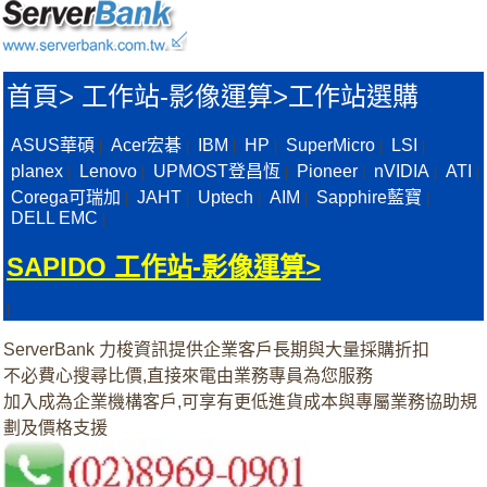
首頁
>
工作站-影像運算>
工作站選購
ASUS華碩
Acer宏碁
IBM
HP
SuperMicro
LSI
|
|
|
|
|
|
planex
Lenovo
UPMOST登昌恆
Pioneer
nVIDIA
ATI
|
|
|
|
|
|
Corega可瑞加
JAHT
Uptech
AIM
Sapphire藍寶
|
|
|
|
|
DELL EMC
|
SAPIDO 工作站-影像運算>
|
ServerBank 力梭資訊提供企業客戶長期與大量採購折扣
不必費心搜尋比價,直接來電由業務專員為您服務
加入成為企業機構客戶,可享有更低進貨成本與專屬業務協助規
劃及價格支援