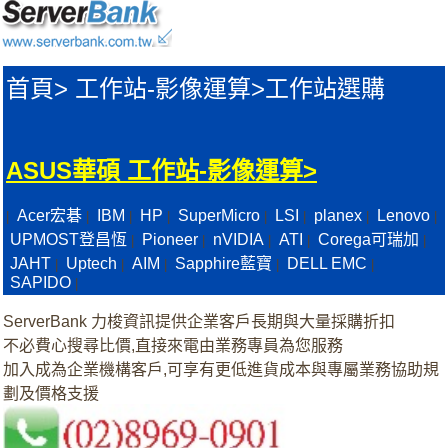
首頁
>
工作站-影像運算>
工作站選購
ASUS華碩 工作站-影像運算>
Acer宏碁
IBM
HP
SuperMicro
LSI
planex
Lenovo
|
|
|
|
|
|
|
|
UPMOST登昌恆
Pioneer
nVIDIA
ATI
Corega可瑞加
|
|
|
|
|
JAHT
Uptech
AIM
Sapphire藍寶
DELL EMC
|
|
|
|
|
SAPIDO
|
ServerBank 力梭資訊提供企業客戶長期與大量採購折扣
不必費心搜尋比價,直接來電由業務專員為您服務
加入成為企業機構客戶,可享有更低進貨成本與專屬業務協助規
劃及價格支援