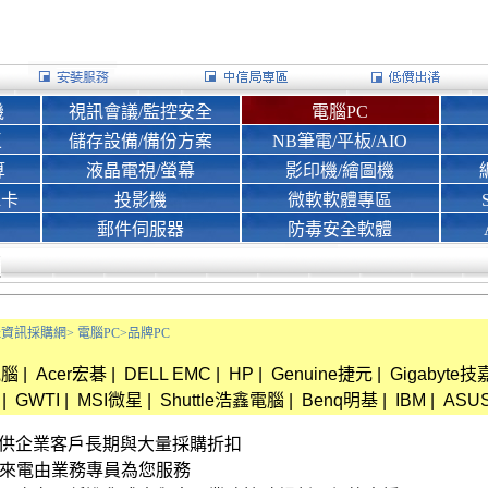
機
視訊會議/監控安全
電腦PC
區
儲存設備/備份方案
NB筆電/平板/AIO
算
液晶電視/螢幕
影印機/繪圖機
d卡
投影機
微軟軟體專區
郵件伺服器
防毒安全軟體
Bank資訊採購網>
電腦PC>
品牌PC
電腦
|
Acer宏碁
|
DELL EMC
|
HP
|
Genuine捷元
|
Gigabyte技
|
GWTI
|
MSI微星
|
Shuttle浩鑫電腦
|
Benq明基
|
IBM
|
ASU
資訊 提供企業客戶長期與大量採購折扣
接來電由業務專員為您服務