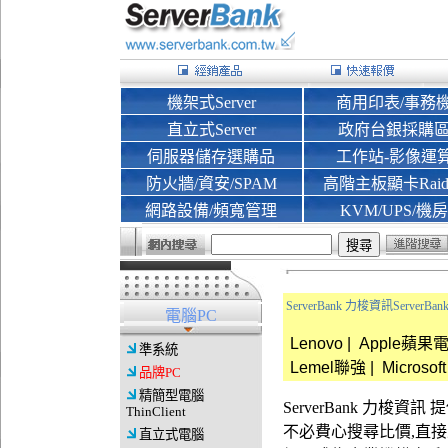
機架式Server
商用印表/事務
直立式Server
政府台銀採購
伺服器儲存選購品
工作站-影像運
防火牆/資安/SPAM
高階主板顯卡Rai
網路設備/頻寬管理
KVM/UPS/機房
ServerBank 力梭資訊Server
電腦PC
Lenovo
|
Apple蘋果
準系統
Lemel聯強
|
Microsoft
品牌PC
精簡型電腦
ServerBank 力梭
ThinClient
不必費心搜尋比價,直
直立式電腦