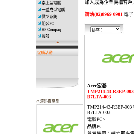
加入成為企業機構客戶
桌上型電腦
一體成型電腦
請洽(02)8969-0901
電子郵件
微型系統
組裝PC
HP Compaq
機殼
促銷活動
Acer宏碁
TMP214-43-R3EP-003
B7LTA-003
本類熱賣產品
TMP214-43-R3EP-003
B7LTA-003
電腦PC>
品牌PC
參考售價：請立即來