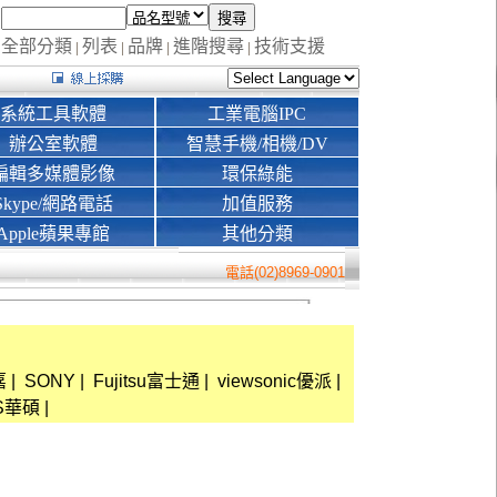
全部分類
列表
品牌
進階搜尋
技術支援
|
|
|
|
系統工具軟體
工業電腦IPC
辦公室軟體
智慧手機/相機/DV
編輯多媒體影像
環保綠能
Skype/網路電話
加值服務
Apple蘋果專館
其他分類
電話(02)8969-0901
嘉
|
SONY
|
Fujitsu富士通
|
viewsonic優派
|
S華碩
|