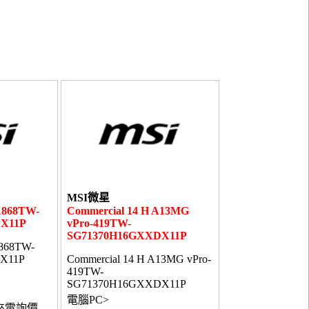
MSI微星
1868TW-
Commercial 14 H A13MG
X11P
vPro-419TW-
SG71370H16GXXDX11P
1868TW-
X11P
Commercial 14 H A13MG vPro-
419TW-
SG71370H16GXXDX11P
電腦PC>
來電詢價