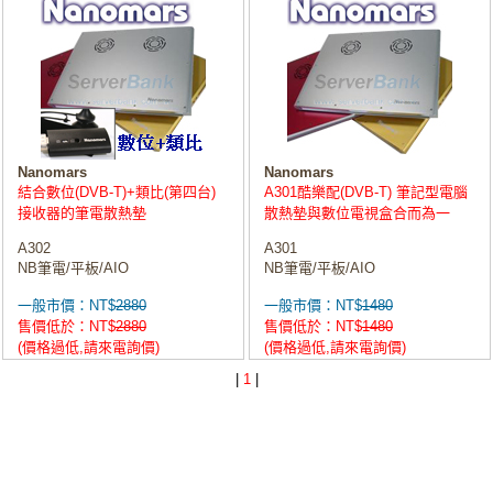
Nanomars
Nanomars
結合數位(DVB-T)+類比(第四台)
A301酷樂配(DVB-T) 筆記型電腦
接收器的筆電散熱墊
散熱墊與數位電視盒合而為一
A302
A301
NB筆電/平板/AIO
NB筆電/平板/AIO
一般市價：NT$
2880
一般市價：NT$
1480
售價低於：NT$
2880
售價低於：NT$
1480
(價格過低,請來電詢價)
(價格過低,請來電詢價)
|
1
|