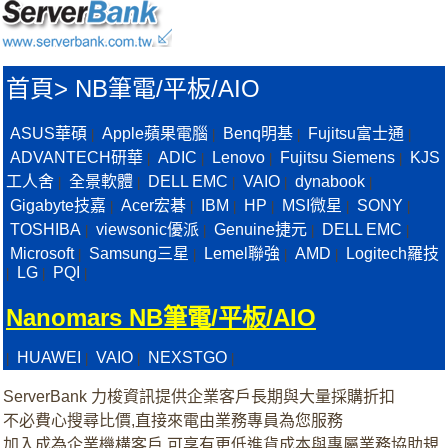
首頁
>
NB筆電/平板/AIO
ASUS華碩
Apple蘋果電腦
Benq明基
Fujitsu富士通
|
|
|
|
ADVANTECH研華
ADIC
Lenovo
Fujitsu Siemens
KJS
|
|
|
|
工人舍
全景軟體
DELL EMC
VAIO
dynabook
|
|
|
|
|
Gigabyte技嘉
Acer宏碁
IBM
HP
MSI微星
SONY
|
|
|
|
|
|
TOSHIBA
viewsonic優派
Genuine捷元
DELL EMC
|
|
|
|
Microsoft
Samsung三星
Lemel聯強
AMD
Logitech羅技
|
|
|
|
LG
PQI
|
|
|
Nanomars NB筆電/平板/AIO
HUAWEI
VAIO
NEXSTGO
|
|
|
|
ServerBank 力梭資訊提供企業客戶長期與大量採購折扣
不必費心搜尋比價,直接來電由業務專員為您服務
加入成為企業機構客戶,可享有更低進貨成本與專屬業務協助規