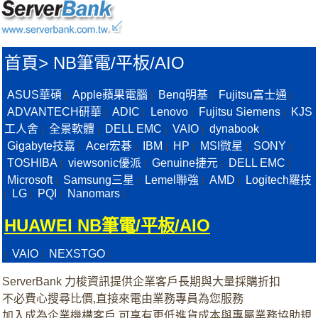
首頁
>
NB筆電/平板/AIO
ASUS華碩
Apple蘋果電腦
Benq明基
Fujitsu富士通
|
|
|
|
ADVANTECH研華
ADIC
Lenovo
Fujitsu Siemens
KJS
|
|
|
|
工人舍
全景軟體
DELL EMC
VAIO
dynabook
|
|
|
|
|
Gigabyte技嘉
Acer宏碁
IBM
HP
MSI微星
SONY
|
|
|
|
|
|
TOSHIBA
viewsonic優派
Genuine捷元
DELL EMC
|
|
|
|
Microsoft
Samsung三星
Lemel聯強
AMD
Logitech羅技
|
|
|
|
LG
PQI
Nanomars
|
|
|
|
HUAWEI NB筆電/平板/AIO
VAIO
NEXSTGO
|
|
|
ServerBank 力梭資訊提供企業客戶長期與大量採購折扣
不必費心搜尋比價,直接來電由業務專員為您服務
加入成為企業機構客戶,可享有更低進貨成本與專屬業務協助規