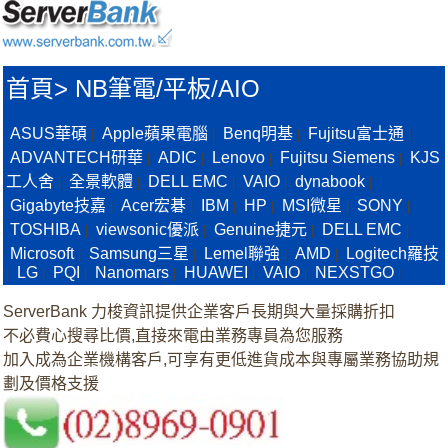
首頁
>
NB筆電/平板/AIO
ASUS華碩
Apple蘋果電腦
Benq明基
Fujitsu富士通
|
|
|
|
ADVANTECH研華
ADIC
Lenovo
Fujitsu Siemens
KJS
|
|
|
|
工人舍
全景軟體
DELL EMC
VAIO
dynabook
|
|
|
|
|
Gigabyte技嘉
Acer宏碁
IBM
HP
MSI微星
SONY
|
|
|
|
|
|
TOSHIBA
viewsonic優派
Genuine捷元
DELL EMC
|
|
|
|
Microsoft
Samsung三星
Lemel聯強
AMD
Logitech羅技
|
|
|
|
LG
PQI
Nanomars
HUAWEI
VAIO
NEXSTGO
|
|
|
|
|
|
|
ServerBank 力梭資訊提供企業客戶長期與大量採購折扣
不必費心搜尋比價,直接來電由業務專員為您服務
加入成為企業機構客戶,可享有更低進貨成本與專屬業務協助規
劃及價格支援