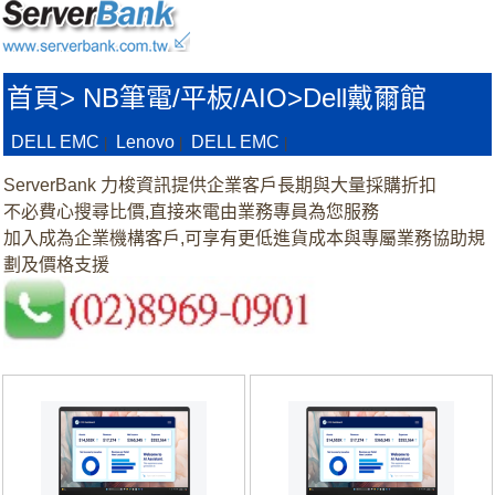
首頁
>
NB筆電/平板/AIO>
Dell戴爾館
DELL EMC
Lenovo
DELL EMC
|
|
|
ServerBank 力梭資訊提供企業客戶長期與大量採購折扣
不必費心搜尋比價,直接來電由業務專員為您服務
加入成為企業機構客戶,可享有更低進貨成本與專屬業務協助規
劃及價格支援