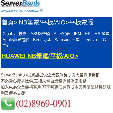
首頁
>
NB筆電/平板/AIO>
平板電腦
Gigabyte技嘉
ASUS華碩
Acer宏碁
IBM
HP
MSI微星
|
|
|
|
|
|
Apple蘋果電腦
Benq明基
Samsung三星
Lenovo
LG
|
|
|
|
|
PQI
|
HUAWEI NB筆電/平板/AIO>
|
ServerBank 力梭資訊提供企業客戶長期與大量採購折扣
不必費心搜尋比價,直接來電由業務專員為您服務
加入成為企業機構客戶,可享有更低進貨成本與專屬業務協助規
劃及價格支援