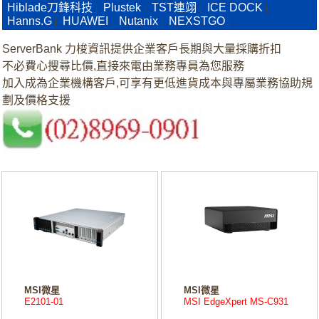
Hiblade刀鋒科技
Plustek
TST連翊
ICE DOCK
|
|
|
|
Hanns.G
HUAWEI
Nutanix
NEXSTGO
|
|
|
|
ServerBank 力梭資訊提供企業客戶長期與大量採購折扣
不必費心搜尋比價,直接來電由業務專員為您服務
加入成為企業機構客戶,可享有更低進貨成本與專屬業務協助規
劃及價格支援
MSI微星
MSI微星
E2101-01
MSI EdgeXpert MS-C931