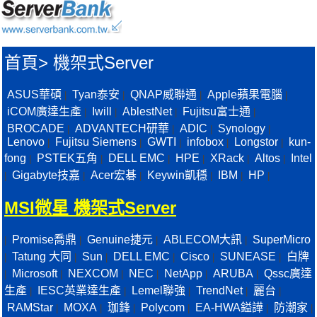
首頁
>
機架式Server
ASUS華碩
Tyan泰安
QNAP威聯通
Apple蘋果電腦
|
|
|
|
iCOM廣達生產
Iwill
AblestNet
Fujitsu富士通
|
|
|
|
BROCADE
ADVANTECH研華
ADIC
Synology
|
|
|
|
Lenovo
Fujitsu Siemens
GWTI
infobox
Longstor
kun-
|
|
|
|
|
fong
PSTEK五角
DELL EMC
HPE
XRack
Altos
Intel
|
|
|
|
|
|
Gigabyte技嘉
Acer宏碁
Keywin凱穩
IBM
HP
|
|
|
|
|
|
MSI微星 機架式Server
Promise喬鼎
Genuine捷元
ABLECOM大訊
SuperMicro
|
|
|
|
Tatung 大同
Sun
DELL EMC
Cisco
SUNEASE
白牌
|
|
|
|
|
|
Microsoft
NEXCOM
NEC
NetApp
ARUBA
Qssc廣達
|
|
|
|
|
|
生產
IESC英業達生產
Lemel聯強
TrendNet
麗台
|
|
|
|
|
RAMStar
MOXA
珈鋒
Polycom
EA-HWA鎰譁
防潮家
|
|
|
|
|
|