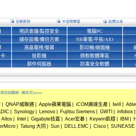
機
視訊會議/監控安全
電腦PC
區
儲存設備/備份方案
NB筆電/平板/AIO
算
液晶電視/螢幕
影印機/繪圖機
d卡
投影機
微軟軟體專區
郵件伺服器
防毒安全軟體
Bank資訊採購網>
機架式Server
安
|
QNAP威聯通
|
Apple蘋果電腦
|
iCOM廣達生產
|
Iwill
|
Able
ADIC
|
Synology
|
Lenovo
|
Fujitsu Siemens
|
GWTI
|
infobox
|
Altos
|
Intel
|
Gigabyte技嘉
|
Acer宏碁
|
Keywin凱穩
|
IBM
|
erMicro
|
Tatung 大同
|
Sun
|
DELL EMC
|
Cisco
|
SUNEASE