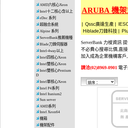
AMD六核心Xeon
ARUBA 機架式
Intel十二核心含以上
eDoc 系列
|
Qssc廣達生產
|
IE
超融合系統
Hiblade刀鋒科技
|
Pl
Alpine 系列
ServerBank推薦機種
ServerBank 力梭
Blade刀鋒伺服器
不必費心搜尋比價,直
Intel-4way以上
加入成為企業機構客戶
Intel四核心Xeon
Intel雙核心Xeon
請洽(02)8969-0901
電子郵件
Intel雙核心Pentium
D
Intel單核心Xeon
Intel P4系列
Intel Itanium2
Sun server
AMD系列
Intel Xeon64
機箱
機架配件