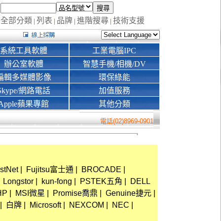
全部分類
列表
品牌
進階搜尋
技術支援
|
|
|
|
系統工具軟體
工業電腦IPC
辦公室軟體
智慧手機/相機/DV
編輯多媒體影像
環保綠能
Skype/網路電話
加值服務
Apple蘋果專館
其他分類
電話(02)8969-0901
stNet
|
Fujitsu富士通
|
BROCADE
|
Longstor
|
kun-fong
|
PSTEK五角
|
DELL
HP
|
MSI微星
|
Promise喬鼎
|
Genuine捷元
|
|
白牌
|
Microsoft
|
NEXCOM
|
NEC
|