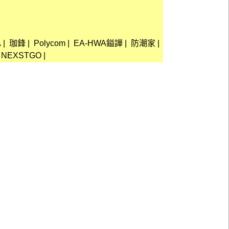
A
|
珈鋒
|
Polycom
|
EA-HWA鎰譁
|
防潮家
|
NEXSTGO
|