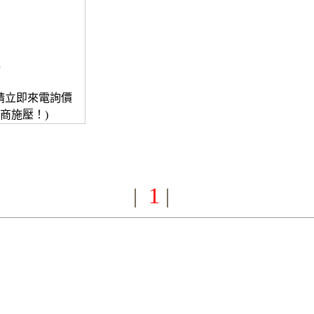
請立即來電詢價
廠商施壓！)
1
|
|