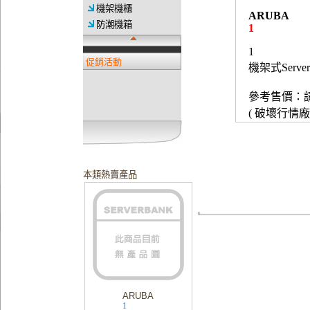
機架機櫃
ARUBA
防潮機箱
1
1
促銷活動
機架式Server
參考售價：
( 破壞行情
本類熱賣產品
ARUBA
1