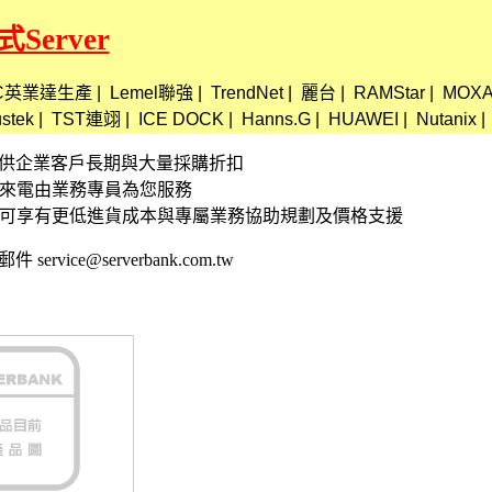
Server
SC英業達生產
|
Lemel聯強
|
TrendNet
|
麗台
|
RAMStar
|
MOX
ustek
|
TST連翊
|
ICE DOCK
|
Hanns.G
|
HUAWEI
|
Nutanix
|
資訊 提供企業客戶長期與大量採購折扣
接來電由業務專員為您服務
,可享有更低進貨成本與專屬業務協助規劃及價格支援
 service@serverbank.com.tw