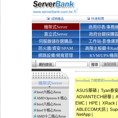
機架式Server
商用印表/事務
直立式Server
政府台銀採購
伺服器儲存選購品
工作站-影像運
防火牆/資安/SPAM
高階主板顯卡Rai
網路設備/頻寬管理
KVM/UPS/機房
ServerBank 力梭資訊Server
機架式Server
ASUS華碩
|
Tyan泰
Intel六核心Xeon
ADVANTECH研華
|
AMD Opteron 8 核心
EMC
|
HPE
|
XRack
|
Intel八核心Xeon
ABLECOM大訊
|
Sup
Intel十核心Xeon
NetApp
|
AMD十二核心Xeon