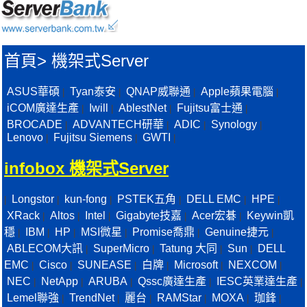
首頁
>
機架式Server
ASUS華碩
Tyan泰安
QNAP威聯通
Apple蘋果電腦
|
|
|
|
iCOM廣達生產
Iwill
AblestNet
Fujitsu富士通
|
|
|
|
BROCADE
ADVANTECH研華
ADIC
Synology
|
|
|
|
Lenovo
Fujitsu Siemens
GWTI
|
|
|
infobox 機架式Server
Longstor
kun-fong
PSTEK五角
DELL EMC
HPE
|
|
|
|
|
|
XRack
Altos
Intel
Gigabyte技嘉
Acer宏碁
Keywin凱
|
|
|
|
|
穩
IBM
HP
MSI微星
Promise喬鼎
Genuine捷元
|
|
|
|
|
|
ABLECOM大訊
SuperMicro
Tatung 大同
Sun
DELL
|
|
|
|
EMC
Cisco
SUNEASE
白牌
Microsoft
NEXCOM
|
|
|
|
|
|
NEC
NetApp
ARUBA
Qssc廣達生產
IESC英業達生產
|
|
|
|
|
Lemel聯強
TrendNet
麗台
RAMStar
MOXA
珈鋒
|
|
|
|
|
|