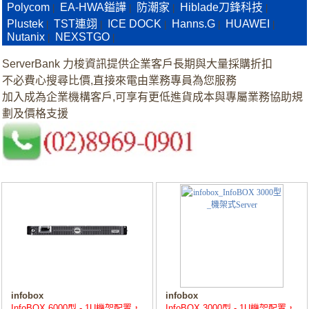
Polycom
EA-HWA鎰譁
防潮家
Hiblade刀鋒科技
|
|
|
|
Plustek
TST連翊
ICE DOCK
Hanns.G
HUAWEI
|
|
|
|
|
Nutanix
NEXSTGO
|
|
ServerBank 力梭資訊提供企業客戶長期與大量採購折扣
不必費心搜尋比價,直接來電由業務專員為您服務
加入成為企業機構客戶,可享有更低進貨成本與專屬業務協助規
劃及價格支援
infobox
infobox
InfoBOX 6000型 - 1U機架配置，
InfoBOX 3000型 - 1U機架配置，