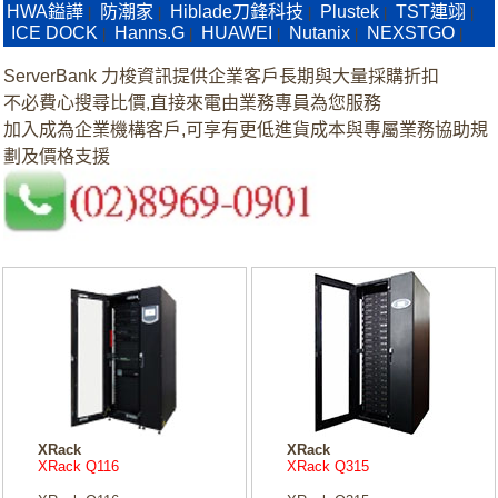
HWA鎰譁
防潮家
Hiblade刀鋒科技
Plustek
TST連翊
|
|
|
|
|
ICE DOCK
Hanns.G
HUAWEI
Nutanix
NEXSTGO
|
|
|
|
|
ServerBank 力梭資訊提供企業客戶長期與大量採購折扣
不必費心搜尋比價,直接來電由業務專員為您服務
加入成為企業機構客戶,可享有更低進貨成本與專屬業務協助規
劃及價格支援
XRack
XRack
XRack Q116
XRack Q315