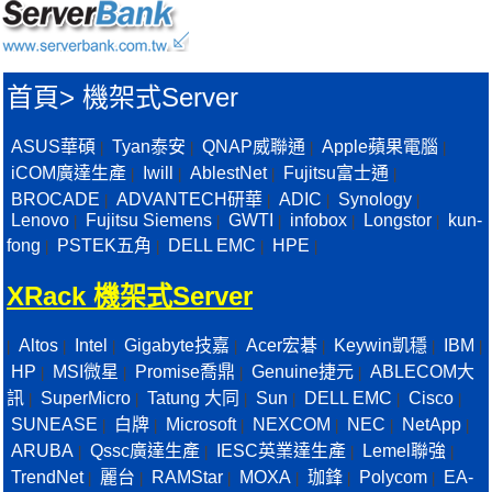
首頁
>
機架式Server
ASUS華碩
Tyan泰安
QNAP威聯通
Apple蘋果電腦
|
|
|
|
iCOM廣達生產
Iwill
AblestNet
Fujitsu富士通
|
|
|
|
BROCADE
ADVANTECH研華
ADIC
Synology
|
|
|
|
Lenovo
Fujitsu Siemens
GWTI
infobox
Longstor
kun-
|
|
|
|
|
fong
PSTEK五角
DELL EMC
HPE
|
|
|
|
XRack 機架式Server
Altos
Intel
Gigabyte技嘉
Acer宏碁
Keywin凱穩
IBM
|
|
|
|
|
|
|
HP
MSI微星
Promise喬鼎
Genuine捷元
ABLECOM大
|
|
|
|
訊
SuperMicro
Tatung 大同
Sun
DELL EMC
Cisco
|
|
|
|
|
|
SUNEASE
白牌
Microsoft
NEXCOM
NEC
NetApp
|
|
|
|
|
|
ARUBA
Qssc廣達生產
IESC英業達生產
Lemel聯強
|
|
|
|
TrendNet
麗台
RAMStar
MOXA
珈鋒
Polycom
EA-
|
|
|
|
|
|