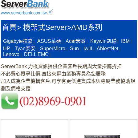
首頁
>
機架式Server>
AMD系列
Gigabyte技嘉
ASUS華碩
Acer宏碁
Keywin凱穩
IBM
|
|
|
|
|
HP
Tyan泰安
SuperMicro
Sun
Iwill
AblestNet
|
|
|
|
|
|
Lenovo
DELL EMC
|
|
ServerBank 力梭資訊提供企業客戶長期與大量採購折扣
不必費心搜尋比價,直接來電由業務專員為您服務
加入成為企業機構客戶,可享有更低進貨成本與專屬業務協助規
劃及價格支援