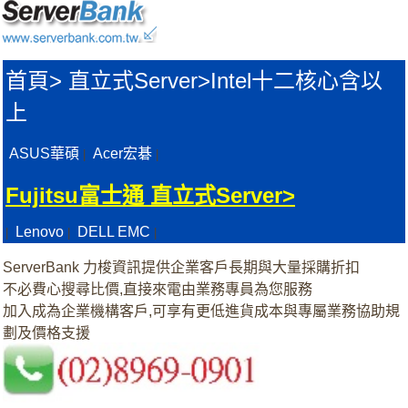
首頁
>
直立式Server>
Intel十二核心含以
上
ASUS華碩
Acer宏碁
|
|
Fujitsu富士通 直立式Server>
Lenovo
DELL EMC
|
|
|
ServerBank 力梭資訊提供企業客戶長期與大量採購折扣
不必費心搜尋比價,直接來電由業務專員為您服務
加入成為企業機構客戶,可享有更低進貨成本與專屬業務協助規
劃及價格支援