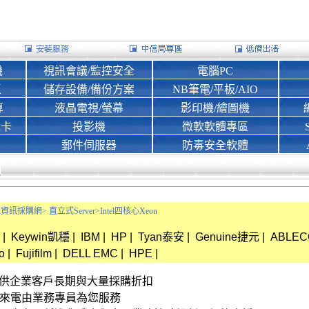
機
視訊會議/監控安全
電腦PC
區
儲存設備/備份方案
NB筆電/平板/AIO
算
液晶電視/螢幕
影印機/繪圖機
d卡
投影機
微軟軟體專區
郵件伺服器
防毒安全軟體
Bank資訊採購網>
直立式Server>
Intel四核心Xeon
|
Keywin凱穩
|
IBM
|
HP
|
Tyan泰安
|
Genuine捷元
|
ABLE
o
|
Fujifilm
|
DELL EMC
|
HPE
|
資訊 提供企業客戶長期與大量採購折扣
接來電由業務專員為您服務