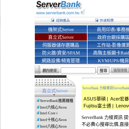
機架式Server
商用印表/事務
直立式Server
政府台銀採購
伺服器儲存選購品
工作站-影像運
防火牆/資安/SPAM
高階主板顯卡Rai
網路設備/頻寬管理
KVM/UPS/機房
ServerBank 力梭資訊Server
直立式Server
ASUS華碩
|
Acer宏碁
ServerBank推薦機種
Fujitsu富士通
|
Lenov
Intel六核心Xeon
Intel Core i
ServerBank 力梭
Intel十核心Xeon
不必費心搜尋比價,直
Intel八核心Xeon