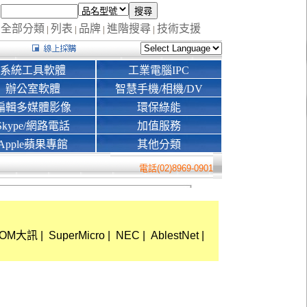
全部分類
列表
品牌
進階搜尋
技術支援
|
|
|
|
系統工具軟體
工業電腦IPC
辦公室軟體
智慧手機/相機/DV
編輯多媒體影像
環保綠能
Skype/網路電話
加值服務
Apple蘋果專館
其他分類
電話(02)8969-0901
COM大訊
|
SuperMicro
|
NEC
|
AblestNet
|