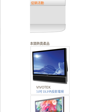
促銷活動
本類熱賣產品
VIVOTEK
51吋 DLP內投影電視