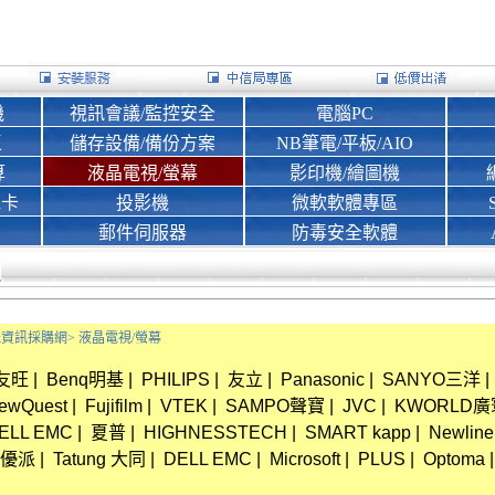
機
視訊會議/監控安全
電腦PC
區
儲存設備/備份方案
NB筆電/平板/AIO
算
液晶電視/螢幕
影印機/繪圖機
d卡
投影機
微軟軟體專區
郵件伺服器
防毒安全軟體
Bank資訊採購網>
液晶電視/螢幕
m友旺
|
Benq明基
|
PHILIPS
|
友立
|
Panasonic
|
SANYO三洋
|
ewQuest
|
Fujifilm
|
VTEK
|
SAMPO聲寶
|
JVC
|
KWORLD廣
ELL EMC
|
夏普
|
HIGHNESSTECH
|
SMART kapp
|
Newline
ic優派
|
Tatung 大同
|
DELL EMC
|
Microsoft
|
PLUS
|
Optoma
|