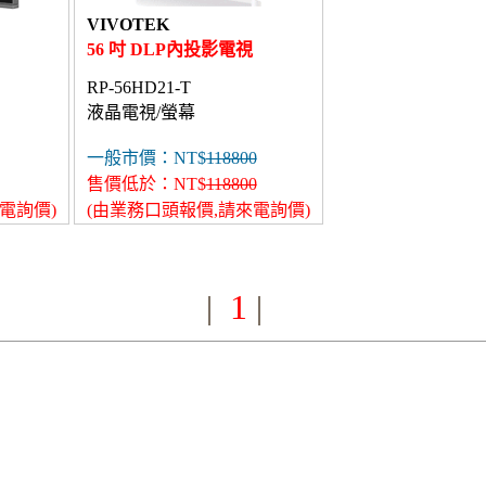
VIVOTEK
56 吋 DLP內投影電視
RP-56HD21-T
液晶電視/螢幕
一般市價：NT$
118800
售價低於：NT$
118800
電詢價)
(由業務口頭報價,請來電詢價)
1
|
|