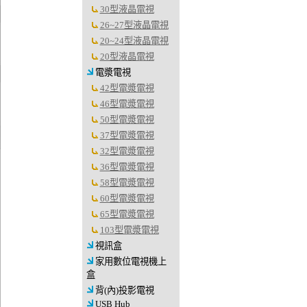
30型液晶電視
26~27型液晶電視
20~24型液晶電視
20型液晶電視
電漿電視
42型電漿電視
46型電漿電視
50型電漿電視
37型電漿電視
32型電漿電視
36型電漿電視
58型電漿電視
60型電漿電視
65型電漿電視
103型電漿電視
視訊盒
家用數位電視機上
盒
背(內)投影電視
USB Hub