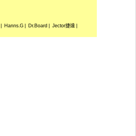
|
Hanns.G
|
Dr.Board
|
Jector捷達
|