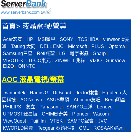
首頁
>
液晶電視/螢幕
Acer宏碁
HP
MSI微星
SONY
TOSHIBA
viewsonic優
|
|
|
|
|
派
Tatung 大同
DELL EMC
Microsoft
PLUS
Optoma
|
|
|
|
|
|
Samsung三星
Reti兆聖
LG
翰宇彩晶
Sharp
|
|
|
|
|
VIVOTEK
TECO東元
ZINWELL兆赫
VIZIO
SunView
|
|
|
|
|
EIZO
ONNTO
|
|
AOC 液晶電視/螢幕
winnertek
Hanns.G
Dr.Board
Jector捷達
Ergotech 人
|
|
|
|
|
因科技
AG Neovo
ASUS華碩
Abocom友旺
Benq明基
|
|
|
|
|
PHILIPS
友立
Panasonic
SANYO三洋
Lenovo
|
|
|
|
|
UPMOST登昌恆
CHIMEI奇美
Pioneer
Wacom
|
|
|
|
ViewQuest
Fujifilm
VTEK
SAMPO聲寶
JVC
|
|
|
|
|
KWORLD廣寰
Tecgear 泰錡科技
CML
ROSAAK羅達
|
|
|
|