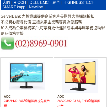
大同
RICOH
DELL EMC
夏普
HIGHNESSTECH
|
|
|
|
|
SMART kapp
Newline
|
|
ServerBank 力梭資訊提供企業客戶長期與大量採購折扣
不必費心搜尋比價,直接來電由業務專員為您服務
加入成為企業機構客戶,可享有更低進貨成本與專屬業務協助規
劃及價格支援
AOC
AOC
24B2HM2 24型窄邊框廣視角顯示
24B20JH2 23.8吋FHD窄邊框顯
器
示器