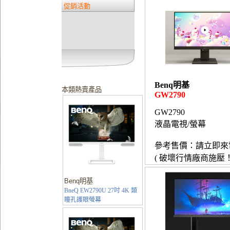
促銷活動
Benq明基
本類熱賣產品
GW2790
GW2790
液晶電視/螢幕
參考售價：請立即來
( 破壞行情廠商施壓！
Benq明基
BneQ EW2790U 27吋 4K 類
瞳孔護眼螢幕