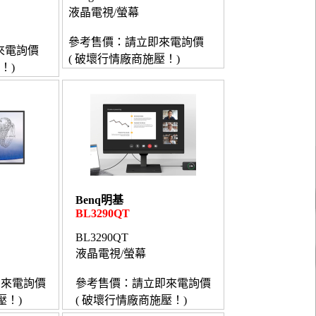
液晶電視/螢幕
參考售價：請立即來電詢價
來電詢價
( 破壞行情廠商施壓！)
！)
Benq明基
BL3290QT
BL3290QT
液晶電視/螢幕
即來電詢價
參考售價：請立即來電詢價
壓！)
( 破壞行情廠商施壓！)