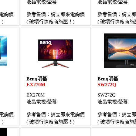
液晶電視/螢幕
液晶電視/螢幕
電詢價
參考售價：請立即來電詢價
參考售價：請立
)
( 破壞行情廠商施壓！)
( 破壞行情廠商施
Benq明基
Benq明基
EX270M
SW272Q
EX270M
SW272Q
液晶電視/螢幕
液晶電視/螢幕
電詢價
參考售價：請立即來電詢價
參考售價：請立
)
( 破壞行情廠商施壓！)
( 破壞行情廠商施