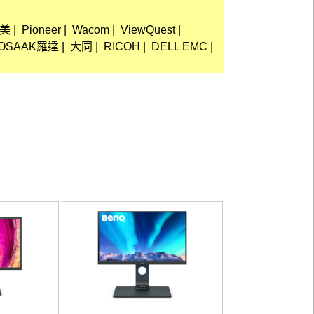
奇美
|
Pioneer
|
Wacom
|
ViewQuest
|
OSAAK羅達
|
大同
|
RICOH
|
DELL EMC
|