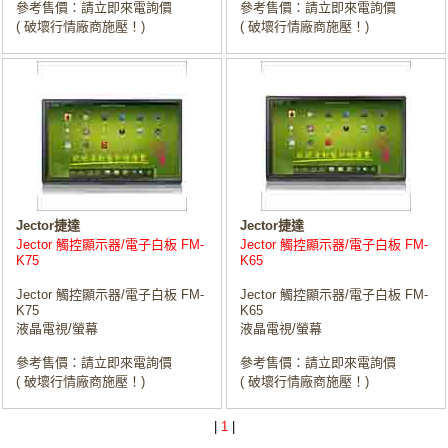
參考售價：請立即來電詢價
參考售價：請立即來電詢價
( 破壞行情廠商施壓！)
( 破壞行情廠商施壓！)
Jector捷達
Jector捷達
Jector 觸控顯示器/電子白板 FM-
Jector 觸控顯示器/電子白板 FM-
K75
K65
Jector 觸控顯示器/電子白板 FM-
Jector 觸控顯示器/電子白板 FM-
K75
K65
液晶電視/螢幕
液晶電視/螢幕
參考售價：請立即來電詢價
參考售價：請立即來電詢價
( 破壞行情廠商施壓！)
( 破壞行情廠商施壓！)
|
1
|