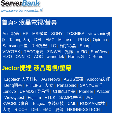
首頁
>
液晶電視/螢幕
Acer宏碁
HP
MSI微星
SONY
TOSHIBA
viewsonic優
|
|
|
|
|
派
Tatung 大同
DELL EMC
Microsoft
PLUS
Optoma
|
|
|
|
|
|
Samsung三星
Reti兆聖
LG
翰宇彩晶
Sharp
|
|
|
|
|
VIVOTEK
TECO東元
ZINWELL兆赫
VIZIO
SunView
|
|
|
|
|
EIZO
ONNTO
AOC
winnertek
Hanns.G
Dr.Board
|
|
|
|
|
|
Jector捷達 液晶電視/螢幕
Ergotech 人因科技
AG Neovo
ASUS華碩
Abocom友旺
|
|
|
|
Benq明基
PHILIPS
友立
Panasonic
SANYO三洋
|
|
|
|
|
|
Lenovo
UPMOST登昌恆
CHIMEI奇美
Pioneer
Wacom
|
|
|
|
ViewQuest
Fujifilm
VTEK
SAMPO聲寶
JVC
|
|
|
|
|
|
KWORLD廣寰
Tecgear 泰錡科技
CML
ROSAAK羅達
|
|
|
|
大同
RICOH
DELL EMC
夏普
HIGHNESSTECH
|
|
|
|
|