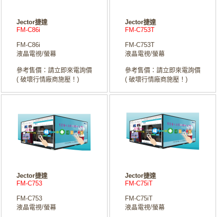
Jector捷達
Jector捷達
FM-C86i
FM-C753T
FM-C86i
FM-C753T
液晶電視/螢幕
液晶電視/螢幕
參考售價：請立即來電詢價
參考售價：請立即來電詢價
( 破壞行情廠商施壓！)
( 破壞行情廠商施壓！)
Jector捷達
Jector捷達
FM-C753
FM-C75iT
FM-C753
FM-C75iT
液晶電視/螢幕
液晶電視/螢幕