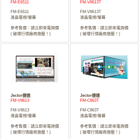
FM-E6511
FM-V8613T
FM-E6511
FM-V8613T
液晶電視/螢幕
液晶電視/螢幕
參考售價：請立即來電詢價
參考售價：請立即來電詢價
( 破壞行情廠商施壓！)
( 破壞行情廠商施壓！)
Jector捷達
Jector捷達
FM-V8613
FM-C863T
FM-V8613
FM-C863T
液晶電視/螢幕
液晶電視/螢幕
參考售價：請立即來電詢價
參考售價：請立即來電詢價
( 破壞行情廠商施壓！)
( 破壞行情廠商施壓！)