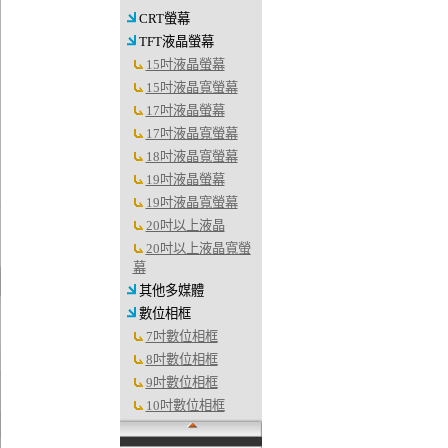
CRT螢幕
TFT液晶螢幕
15吋液晶螢幕
15吋液晶寬螢幕
17吋液晶螢幕
17吋液晶寬螢幕
18吋液晶寬螢幕
19吋液晶螢幕
19吋液晶寬螢幕
20吋以上液晶
20吋以上液晶寬螢
幕
其他多媒體
數位相框
7吋數位相框
8吋數位相框
9吋數位相框
10吋數位相框