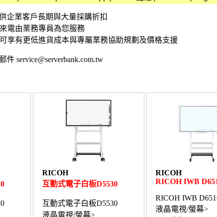
資訊 提供企業客戶長期與大量採購折扣
接來電由業務專員為您服務
,可享有更低進貨成本與專屬業務協助規劃及價格支援
 service@serverbank.com.tw
RICOH
RICOH
RICOH IWB D65
0
互動式電子白板D5530
RICOH IWB D651
0
互動式電子白板D5530
液晶電視/螢幕>
液晶電視/螢幕>