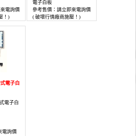
電子白板
即來電詢價
參考售價：請立即來電詢價
壓！)
( 破壞行情廠商施壓！)
互動式電子白
互動式電子白
來電詢價