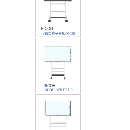
RICOH
互動式電子白板D5530
RICOH
RICOH IWB D6510