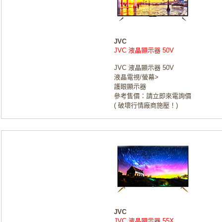
JVC
JVC 液晶顯示器 50V
JVC 液晶顯示器 50V
液晶電視/螢幕>
護眼顯示器
參考售價：請立即來電詢價
( 破壞行情廠商施壓！)
JVC
JVC 液晶顯示器 55X