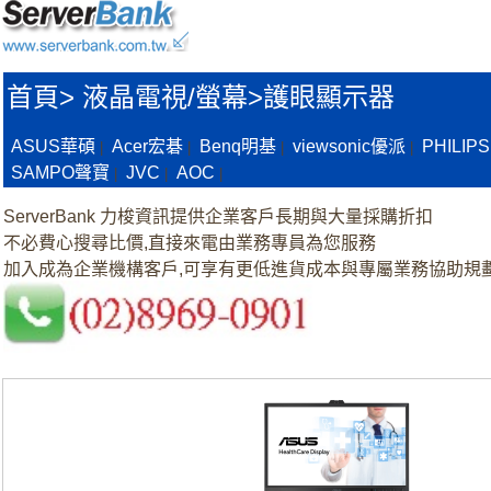
首頁
>
液晶電視/螢幕>
護眼顯示器
ASUS華碩
Acer宏碁
Benq明基
viewsonic優派
PHILIPS
|
|
|
|
SAMPO聲寶
JVC
AOC
|
|
|
ServerBank 力梭資訊提供企業客戶長期與大量採購折扣
不必費心搜尋比價,直接來電由業務專員為您服務
加入成為企業機構客戶,可享有更低進貨成本與專屬業務協助規