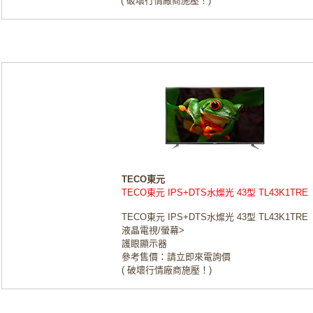
( 破壞行情廠商施壓！)
TECO東元
TECO東元 IPS+DTS水燦光 43型 TL43K1TRE
TECO東元 IPS+DTS水燦光 43型 TL43K1TRE
液晶電視/螢幕>
護眼顯示器
參考售價：請立即來電詢價
( 破壞行情廠商施壓！)