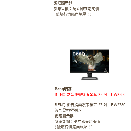
護眼顯示器
參考售價：請立即來電詢價
( 破壞行情廠商施壓！)
Benq明基
BENQ 影音娛樂護眼螢幕 27 吋｜EW2780
BENQ 影音娛樂護眼螢幕 27 吋｜EW2780
液晶電視/螢幕>
護眼顯示器
參考售價：請立即來電詢價
( 破壞行情廠商施壓！)