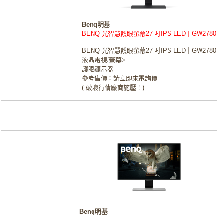
Benq明基
BENQ 光智慧護眼螢幕27 吋IPS LED｜GW2780
BENQ 光智慧護眼螢幕27 吋IPS LED｜GW2780
液晶電視/螢幕>
護眼顯示器
參考售價：請立即來電詢價
( 破壞行情廠商施壓！)
Benq明基