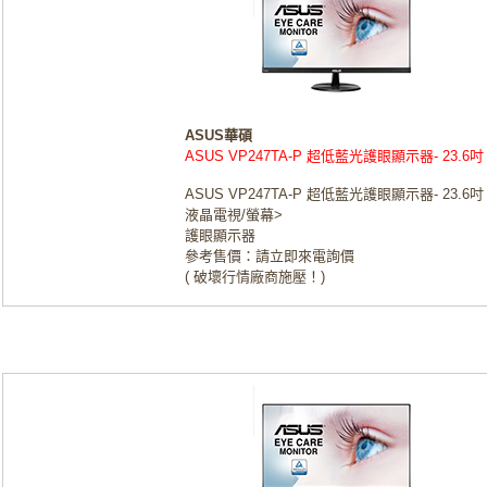
ASUS華碩
ASUS VP247TA-P 超低藍光護眼顯示器- 23.6吋
ASUS VP247TA-P 超低藍光護眼顯示器- 23.6吋
液晶電視/螢幕>
護眼顯示器
參考售價：請立即來電詢價
( 破壞行情廠商施壓！)