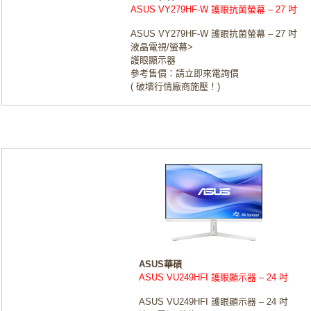
ASUS VY279HF-W 護眼抗菌螢幕 – 27 吋
ASUS VY279HF-W 護眼抗菌螢幕 – 27 吋
液晶電視/螢幕>
護眼顯示器
參考售價：請立即來電詢價
( 破壞行情廠商施壓！)
ASUS華碩
ASUS VU249HFI 護眼顯示器 – 24 吋
ASUS VU249HFI 護眼顯示器 – 24 吋