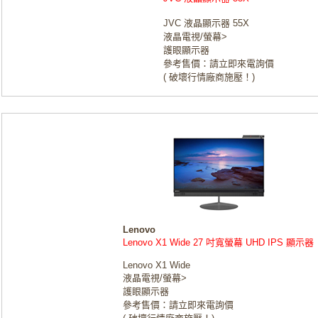
JVC 液晶顯示器 55X
液晶電視/螢幕>
護眼顯示器
參考售價：請立即來電詢價
( 破壞行情廠商施壓！)
Lenovo
Lenovo X1 Wide 27 吋寬螢幕 UHD IPS 顯示器
Lenovo X1 Wide
液晶電視/螢幕>
護眼顯示器
參考售價：請立即來電詢價