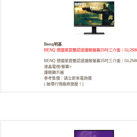
Benq明基
BENQ 德國萊茵雙認證護眼螢幕25吋三介面｜GL258
BENQ 德國萊茵雙認證護眼螢幕25吋三介面｜GL258
液晶電視/螢幕>
護眼顯示器
參考售價：請立即來電詢價
( 破壞行情廠商施壓！)