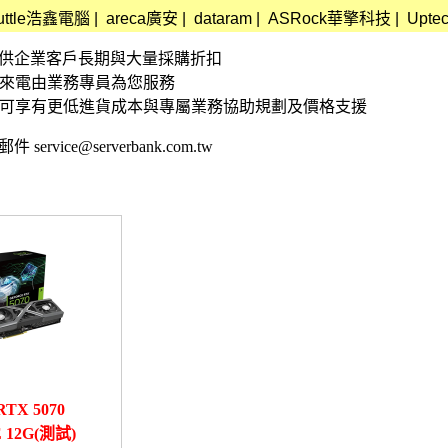
uttle浩鑫電腦
|
areca廣安
|
dataram
|
ASRock華擎科技
|
Upte
資訊 提供企業客戶長期與大量採購折扣
接來電由業務專員為您服務
,可享有更低進貨成本與專屬業務協助規劃及價格支援
 service@serverbank.com.tw
RTX 5070
 12G(測試)