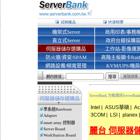
機架式Server
商用印表/事務
直立式Server
政府台銀採購
伺服器儲存選購品
工作站-影像運
防火牆/資安/SPAM
高階主板顯卡Rai
網路設備/頻寬管理
KVM/UPS/機房
ServerBank 力梭資訊Server
伺服器儲存選購品
Intel
|
ASUS華碩
|
A
準系統Barebone
3COM
|
LSI
|
planex
|
Adapter
smart array 控制器
麗台 伺服器
Server Board
WorkStation Board