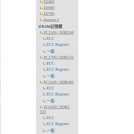
E6400
E6600
E6700
Itanium 2
RAM記憶體
PC2100 | DDR266
ECC
ECC Register
ㄧ般
PC2700 | DDR333
ECC
ECC Register
ㄧ般
PC3200 | DDR400
ECC
ECC Register
ㄧ般
PC4200 | DDR2
533
ECC
ECC Register
ㄧ般