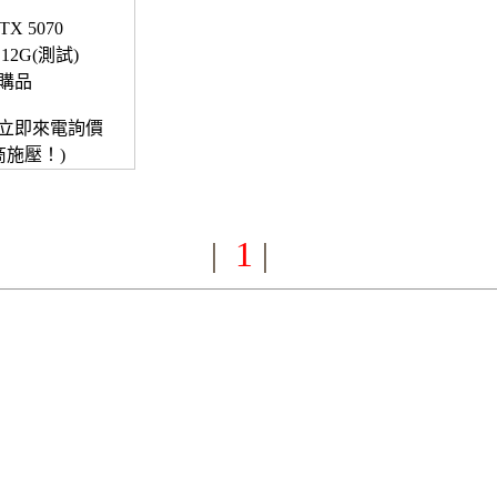
TX 5070
 12G(測試)
購品
立即來電詢價
商施壓！)
1
|
|