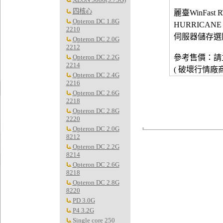
四核心
麗臺WinFast R
Opteron DC 1.8G
HURRICANE
2210
伺服器儲存選
Opteron DC 2.0G
2212
Opteron DC 2.2G
參考售價：請
2214
( 破壞行情廠
Opteron DC 2.4G
2216
Opteron DC 2.6G
2218
Opteron DC 2.8G
2220
Opteron DC 2.0G
8212
Opteron DC 2.2G
8214
Opteron DC 2.6G
8218
Opteron DC 2.8G
8220
PD 3.0G
P4 3.2G
Single core 250