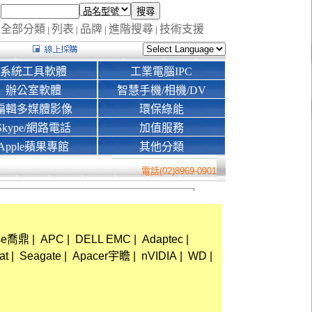
全部分類
列表
品牌
進階搜尋
技術支援
|
|
|
|
系統工具軟體
工業電腦IPC
辦公室軟體
智慧手機/相機/DV
編輯多媒體影像
環保綠能
Skype/網路電話
加值服務
Apple蘋果專館
其他分類
電話(02)8969-0901
ise喬鼎
|
APC
|
DELL EMC
|
Adaptec
|
at
|
Seagate
|
Apacer宇瞻
|
nVIDIA
|
WD
|