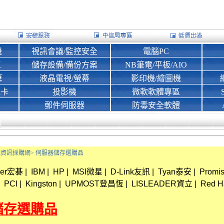
機
視訊會議/監控安全
電腦PC
區
儲存設備/備份方案
NB筆電/平板/AIO
算
液晶電視/螢幕
影印機/繪圖機
d卡
投影機
微軟軟體專區
郵件伺服器
防毒安全軟體
Bank資訊採購網>
伺服器儲存選購品
cer宏碁
|
IBM
|
HP
|
MSI微星
|
D-Link友訊
|
Tyan泰安
|
Prom
PCI
|
Kingston
|
UPMOST登昌恆
|
LISLEADER資立
|
Red H
儲存選購品