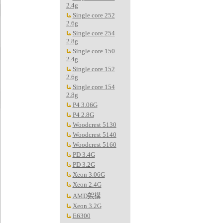
2.4g
Single core 252
2.6g
Single core 254
2.8g
Single core 150
2.4g
Single core 152
2.6g
Single core 154
2.8g
P4 3.06G
P4 2.8G
Woodcrest 5130
Woodcrest 5140
Woodcrest 5160
PD 3.4G
PD 3.2G
Xeon 3.06G
Xeon 2.4G
AMD架構
Xeon 3.2G
E6300