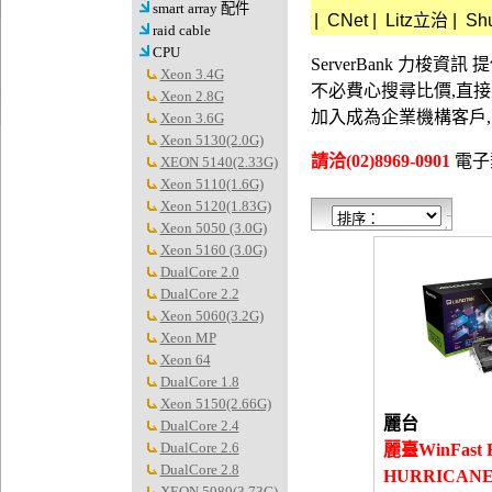
smart array 配件
|
CNet
|
Litz立治
|
Sh
raid cable
CPU
ServerBank 力梭
Xeon 3.4G
不必費心搜尋比價,直
Xeon 2.8G
加入成為企業機構客戶
Xeon 3.6G
Xeon 5130(2.0G)
請洽(02)8969-0901
電子郵件
XEON 5140(2.33G)
Xeon 5110(1.6G)
Xeon 5120(1.83G)
Xeon 5050 (3.0G)
Xeon 5160 (3.0G)
DualCore 2.0
DualCore 2.2
Xeon 5060(3.2G)
Xeon MP
Xeon 64
DualCore 1.8
Xeon 5150(2.66G)
麗台
DualCore 2.4
DualCore 2.6
麗臺WinFast 
DualCore 2.8
HURRICANE
XEON 5080(3.73G)