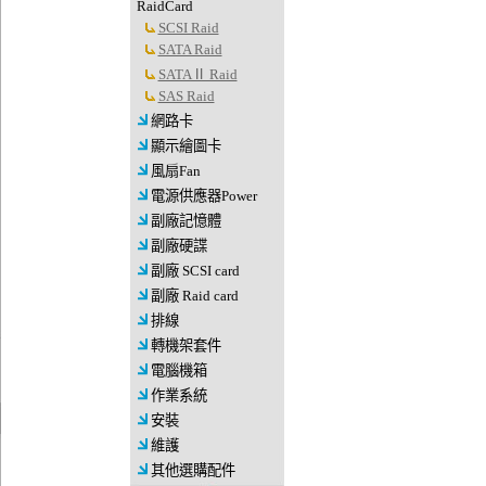
RaidCard
SCSI Raid
SATA Raid
SATAⅡ Raid
SAS Raid
網路卡
顯示繪圖卡
風扇Fan
電源供應器Power
副廠記憶體
副廠硬諜
副廠 SCSI card
副廠 Raid card
排線
轉機架套件
電腦機箱
作業系統
安裝
維護
其他選購配件