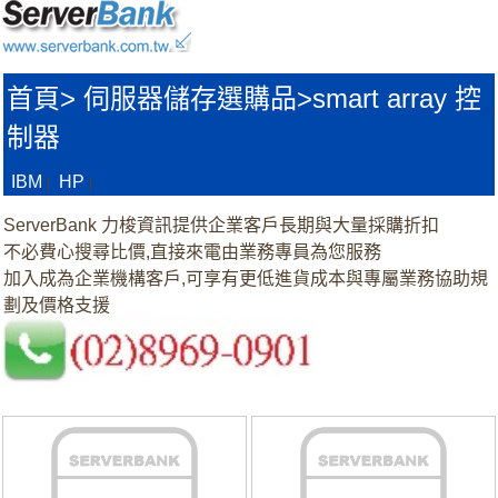
首頁
>
伺服器儲存選購品>
smart array 控
制器
IBM
HP
|
|
ServerBank 力梭資訊提供企業客戶長期與大量採購折扣
不必費心搜尋比價,直接來電由業務專員為您服務
加入成為企業機構客戶,可享有更低進貨成本與專屬業務協助規
劃及價格支援