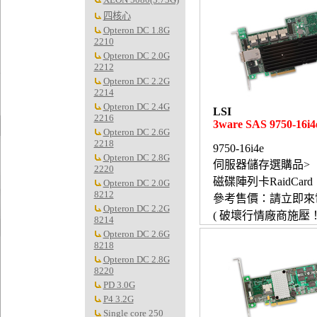
四核心
Opteron DC 1.8G
2210
Opteron DC 2.0G
2212
Opteron DC 2.2G
2214
Opteron DC 2.4G
LSI
2216
3ware SAS 9750-16i4
Opteron DC 2.6G
2218
9750-16i4e
Opteron DC 2.8G
伺服器儲存選購品>
2220
磁碟陣列卡RaidCard
Opteron DC 2.0G
8212
參考售價：請立即來
Opteron DC 2.2G
( 破壞行情廠商施壓！
8214
Opteron DC 2.6G
8218
Opteron DC 2.8G
8220
PD 3.0G
P4 3.2G
Single core 250