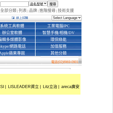
全部分類
列表
品牌
進階搜尋
技術支援
|
|
|
|
系統工具軟體
工業電腦IPC
辦公室軟體
智慧手機/相機/DV
編輯多媒體影像
環保綠能
Skype/網路電話
加值服務
Apple蘋果專館
其他分類
電話(02)8969-0901
SI
|
LISLEADER資立
|
Litz立治
|
areca廣安