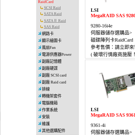
RaidCard
SCSI Raid
LSI
SATA Raid
MegaRAID SAS 9280
SATAⅡ Raid
9280-16i4e
SAS Raid
伺服器儲存選購品>
網路卡
磁碟陣列卡RaidCard
顯示繪圖卡
參考售價：請立即來
風扇Fan
( 破壞行情廠商施壓！
電源供應器Power
副廠記憶體
副廠硬諜
副廠 SCSI card
副廠 Raid card
排線
轉機架套件
電腦機箱
LSI
作業系統
MegaRAID SAS 9361
安裝
維護
9361-4i
其他選購配件
伺服器儲存選購品>