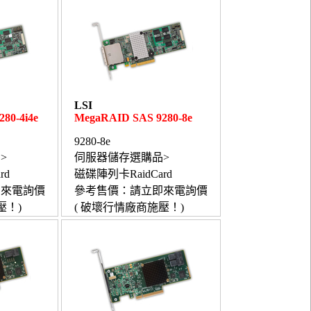
LSI
80-4i4e
MegaRAID SAS 9280-8e
9280-8e
>
伺服器儲存選購品>
rd
磁碟陣列卡RaidCard
即來電詢價
參考售價：請立即來電詢價
壓！)
( 破壞行情廠商施壓！)