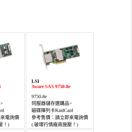
LSI
i
3ware SAS 9750-8e
9750-8e
>
伺服器儲存選購品>
rd
磁碟陣列卡RaidCard
即來電詢價
參考售價：請立即來電詢價
壓！)
( 破壞行情廠商施壓！)