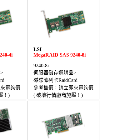
LSI
40-4i
MegaRAID SAS 9240-8i
9240-8i
>
伺服器儲存選購品>
rd
磁碟陣列卡RaidCard
即來電詢價
參考售價：請立即來電詢價
壓！)
( 破壞行情廠商施壓！)