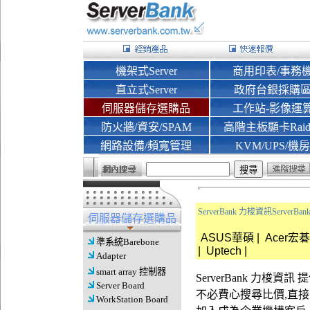
機架式Server
商用印表/事務
直立式Server
政府台銀採購
伺服器儲存選購品
工作站-影像運
防火牆/資安/SPAM
高階主板顯卡Rai
網路設備/頻寬管理
KVM/UPS/機房
ServerBank 力梭資訊Server
伺服器儲存選購品
ASUS華碩
|
Acer宏碁
準系統Barebone
|
Uptech
|
Adapter
smart array 控制器
ServerBank 力梭
Server Board
不必費心搜尋比價,直
WorkStation Board