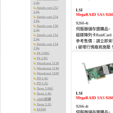
2.4g
Single core 252
LSI
2.6g
MegaRAID SAS 9260
Single core 254
2.8g
9260-4i
Single core 150
伺服器儲存選購品>
2.4g
磁碟陣列卡RaidCard
Single core 152
2.6g
參考售價：請立即來
Single core 154
( 破壞行情廠商施壓！
2.8g
P4 3.06G
P4 2.8G
Woodcrest 5130
Woodcrest 5140
Woodcrest 5160
PD 3.4G
PD 3.2G
Xeon 3.06G
LSI
Xeon 2.4G
MegaRAID SAS 9266
AMD架構
Xeon 3.2G
9266-4i
E6300
伺服器儲存選購品>