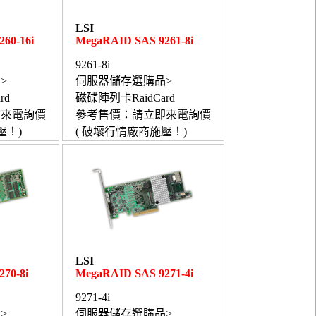
LSI
60-16i
MegaRAID SAS 9261-8i
9261-8i
>
伺服器儲存選購品>
rd
磁碟陣列卡RaidCard
即來電詢價
參考售價：請立即來電詢價
壓！)
( 破壞行情廠商施壓！)
LSI
70-8i
MegaRAID SAS 9271-4i
9271-4i
>
伺服器儲存選購品>