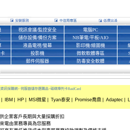
機
視訊會議/監控安全
電腦PC
區
儲存設備/備份方案
NB筆電/平板/AIO
算
液晶電視/螢幕
影印機/繪圖機
d卡
投影機
微軟軟體專區
郵件伺服器
防毒安全軟體
Bank資訊採購網>
伺服器儲存選購品>
磁碟陣列卡RaidCard
|
IBM
|
HP
|
MSI微星
|
Tyan泰安
|
Promise喬鼎
|
Adaptec
|
L
資訊 提供企業客戶長期與大量採購折扣
接來電由業務專員為您服務