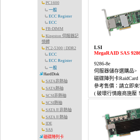
PC1600
一般
ECC Register
ECC
FB-DIMM
Kingston 伺服器記
憶體
LSI
PC2-5300 | DDR2
MegaRAID SAS 9286
ECC
ECC Register
9286-8e
ㄧ般
伺服器儲存選購品>
HardDisk
磁碟陣列卡RaidCard
SATA非熱抽
參考售價：請立即來
SATA熱抽
( 破壞行情廠商施壓！
SCSI非熱抽
SCSI熱抽
SATAⅡ非熱抽
SATAⅡ熱抽
IDE
SAS
磁碟陣列卡