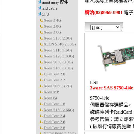
加入成為企業機構客戶
smart array 配件
raid cable
請洽(02)8969-0901
電子郵件
CPU
Xeon 3.4G
Xeon 2.8G
Xeon 3.6G
Xeon 5130(2.0G)
XEON 5140(2.33G)
Xeon 5110(1.6G)
Xeon 5120(1.83G)
Xeon 5050 (3.0G)
Xeon 5160 (3.0G)
DualCore 2.0
DualCore 2.2
LSI
Xeon 5060(3.2G)
3ware SAS 9750-4i4e
Xeon MP
9750-4i4e
Xeon 64
DualCore 1.8
伺服器儲存選購品>
Xeon 5150(2.66G)
磁碟陣列卡RaidCard
DualCore 2.4
參考售價：請立即來
DualCore 2.6
( 破壞行情廠商施壓！
DualCore 2.8
XEON 5080(3.73G)