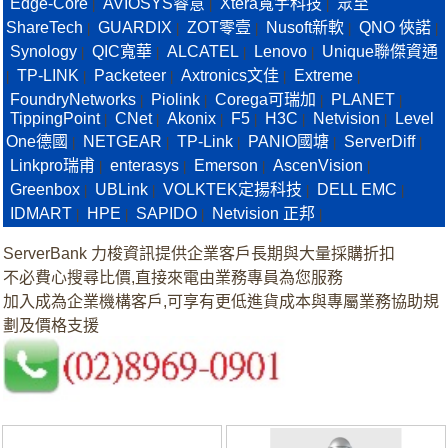
Edge-Core
AVIOSYS睿意
Xtera寬宇科技
眾至
|
|
|
ShareTech
GUARDIX
ZOT零壹
Nusoft新軟
QNO 俠諾
|
|
|
|
|
Synology
QIC寬華
ALCATEL
Lenovo
Unique聯傑資通
|
|
|
|
TP-LINK
Packeteer
Axtronics文佳
Extreme
|
|
|
|
|
FoundryNetworks
Piolink
Corega可瑞加
PLANET
|
|
|
|
TippingPoint
CNet
Akonix
F5
H3C
Netvision
Level
|
|
|
|
|
|
One德國
NETGEAR
TP-Link
PANIO國塘
ServerDiff
|
|
|
|
|
Linkpro瑞甫
enterasys
Emerson
AscenVision
|
|
|
|
Greenbox
UBLink
VOLKTEK定揚科技
DELL EMC
|
|
|
|
IDMART
HPE
SAPIDO
Netvision 正邦
|
|
|
|
ServerBank 力梭資訊提供企業客戶長期與大量採購折扣
不必費心搜尋比價,直接來電由業務專員為您服務
加入成為企業機構客戶,可享有更低進貨成本與專屬業務協助規
劃及價格支援