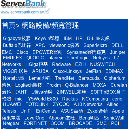
首頁
>
網路設備/頻寬管理
Gigabyte技嘉
Keywin凱穩
IBM
HP
D-Link友訊
|
|
|
|
|
Buffalo巴比祿
APC
viewsonic優派
SuperMicro
DELL
|
|
|
|
EMC
Cisco
EPOWER寶創
Symantec賽門鐵克
Juniper
|
|
|
|
|
EMULEX
QLOGIC
planex
FiberLogic
Neteyes
L7
|
|
|
|
|
Networks
HGiga桓基
Radware
EZHi
NUSWITCH
|
|
|
|
|
VIGOR 居易
ARUBA
Cisco-Linksys
JetFish
EDIMAX
|
|
|
|
|
Nortel北電
Lemel聯強
TrendNet
Barracuda
Cipherium
|
|
|
|
傳象
Logitech羅技
Proxim
Q-Balancer
MOXA
Curelan
|
|
|
|
|
治科
JAHT
Ultiva碩廣
ZINWELL兆赫
SOFTinBOX盒子
|
|
|
|
軟體
mici
Y5World E800
Ruckus
NComputing
cerio
|
|
|
|
|
|
HUAWEI
TOTOLINK
ZYCOO
A10 Networks
Allied
|
|
|
|
Telesis
UniFi
EnGenius
ASUS華碩
Zyxel合勤
Apple
|
|
|
|
|
蘋果電腦
LevelOne
Abocom友旺
Benq明基
SonicWall
|
|
|
|
|
Netgear
FORTINET
3COM
BROCADE
SMC
PCI
|
|
|
|
|
|