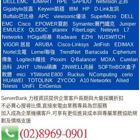
DELL EMC
IDMART
HPE
SAPIDO
Netvision 正邦
|
|
|
|
|
Gigabyte技嘉
Keywin凱穩
IBM
HP
D-Link友訊
|
|
|
|
|
Buffalo巴比祿
APC
viewsonic優派
SuperMicro
DELL
|
|
|
|
EMC
Cisco
EPOWER寶創
Symantec賽門鐵克
Juniper
|
|
|
|
|
EMULEX
QLOGIC
planex
FiberLogic
Neteyes
L7
|
|
|
|
|
Networks
HGiga桓基
Radware
EZHi
NUSWITCH
|
|
|
|
|
VIGOR 居易
ARUBA
Cisco-Linksys
JetFish
EDIMAX
|
|
|
|
|
Nortel北電
Lemel聯強
TrendNet
Barracuda
Cipherium
|
|
|
|
傳象
Logitech羅技
Proxim
Q-Balancer
MOXA
Curelan
|
|
|
|
|
治科
JAHT
Ultiva碩廣
ZINWELL兆赫
SOFTinBOX盒子
|
|
|
|
軟體
mici
Y5World E800
Ruckus
NComputing
cerio
|
|
|
|
|
|
HUAWEI
TOTOLINK
ZYCOO
A10 Networks
Allied
|
|
|
|
Telesis
UniFi
EnGenius
|
|
|
ServerBank 力梭資訊提供企業客戶長期與大量採購折扣
不必費心搜尋比價,直接來電由業務專員為您服務
加入成為企業機構客戶,可享有更低進貨成本與專屬業務協助規
劃及價格支援