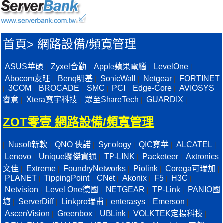
首頁
>
網路設備/頻寬管理
ASUS華碩
Zyxel合勤
Apple蘋果電腦
LevelOne
|
|
|
|
Abocom友旺
Benq明基
SonicWall
Netgear
FORTINET
|
|
|
|
3COM
BROCADE
SMC
PCI
Edge-Core
AVIOSYS
|
|
|
|
|
|
睿意
Xtera寬宇科技
眾至ShareTech
GUARDIX
|
|
|
|
ZOT零壹 網路設備/頻寬管理
Nusoft新軟
QNO 俠諾
Synology
QIC寬華
ALCATEL
|
|
|
|
|
|
Lenovo
Unique聯傑資通
TP-LINK
Packeteer
Axtronics
|
|
|
|
文佳
Extreme
FoundryNetworks
Piolink
Corega可瑞加
|
|
|
|
|
PLANET
TippingPoint
CNet
Akonix
F5
H3C
|
|
|
|
|
|
Netvision
Level One德國
NETGEAR
TP-Link
PANIO國
|
|
|
|
塘
ServerDiff
Linkpro瑞甫
enterasys
Emerson
|
|
|
|
|
AscenVision
Greenbox
UBLink
VOLKTEK定揚科技
|
|
|
|